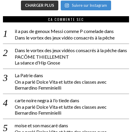
CHARGER PLUS
Suivre sur Instagram
CA COMMENTE SEC
il a pas de genoux Messi comme P comelade
dans
Dans le vortex des jeux vidéo consacrés à la pêche
Dans le vortex des jeux vidéos consacrés à la pêche
dans
PACÔME THIELLEMENT
La séance d’Hip Gnose
La Patrie
dans
On a parlé Dolce Vita et lutte des classes avec
Bernardino Femminielli
carte noire negra à l'o tiede
dans
On a parlé Dolce Vita et lutte des classes avec
Bernardino Femminielli
moise et son mascaré
dans
On a parlé Dolce Vita et lutte des classes avec