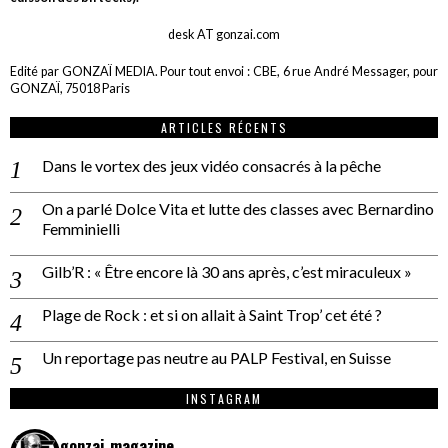
desk AT gonzai.com
Edité par GONZAÏ MEDIA. Pour tout envoi : CBE, 6 rue André Messager, pour
GONZAÏ, 75018 Paris
ARTICLES RÉCENTS
Dans le vortex des jeux vidéo consacrés à la pêche
On a parlé Dolce Vita et lutte des classes avec Bernardino
Femminielli
Gilb’R : « Être encore là 30 ans après, c’est miraculeux »
Plage de Rock : et si on allait à Saint Trop’ cet été ?
Un reportage pas neutre au PALP Festival, en Suisse
INSTAGRAM
gonzai_magazine