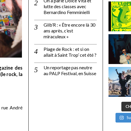
On a parlé Dolce Vita et
lutte des classes avec
Bernardino Femminielli
Gilb’R : « Être encore là 30
ans après, c’est
miraculeux »
Plage de Rock : et si on
allait à Saint Trop’ cet été ?
Un reportage pas neutre
gazine des
au PALP Festival, en Suisse
le rock, la
CH
 rue André
Su