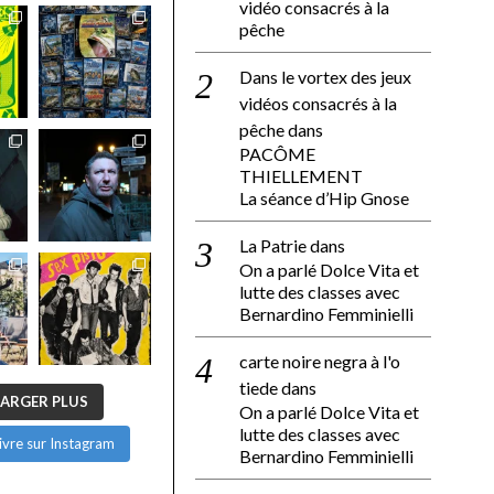
vidéo consacrés à la
pêche
Dans le vortex des jeux
vidéos consacrés à la
pêche
dans
PACÔME
THIELLEMENT
La séance d’Hip Gnose
La Patrie
dans
On a parlé Dolce Vita et
lutte des classes avec
Bernardino Femminielli
carte noire negra à l'o
tiede
dans
ARGER PLUS
On a parlé Dolce Vita et
lutte des classes avec
ivre sur Instagram
Bernardino Femminielli