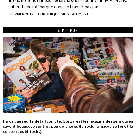
qu’eux ne nous ont pas déclaré la guerre pour Johnny. A 24 ans,
Hubert Lenoir débarque donc en France, pas par
3 FÉVRIER 2019
CHRONIQUE
·
MUSICALEMENT
A PROPOS
Parce que seul le détail compte, Gonzaï est le magazine des gens qui en
savent beaucoup sur très peu de choses (le rock, la mauvaise foi et la
cuisson des biftecks).