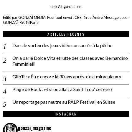
desk AT gonzai.com
Edité par GONZAÏ MEDIA. Pour tout envoi : CBE, 6 rue André Messager, pour
GONZAÏ, 75018 Paris
ARTICLES RÉCENTS
Dans le vortex des jeux vidéo consacrés à la pêche
On a parlé Dolce Vita et lutte des classes avec Bernardino
Femminielli
Gilb’R : « Être encore là 30 ans après, c’est miraculeux »
Plage de Rock : et si on allait à Saint Trop’ cet été ?
Un reportage pas neutre au PALP Festival, en Suisse
INSTAGRAM
gonzai_magazine