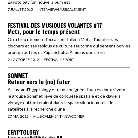
Egyptology (un nouvel album est
7 JUILLET 2015
INTERVIEW
·
MUSICALEMENT
FESTIVAL DES MUSIQUES VOLANTES #17
Metz, pour le temps présent
On a trop rarement l’occasion d’aller à Metz, d'admirer ses
clochers et ses résidus de culture teutonne qui sentent bon les
bruit de bottes et Papa Schultz. À moins que ce ne
21 OCTOBRE 2012
FESTIVAL
·
REPORT
SOMMET
Retour vers le (no) futur
A l’instar d’Egyptology et d’une poignée d’autres doux rêveurs,
le groupe Sommet rêve de conquête spatiale et de claviers
vintage qui flotteraient dans l’espace silencieux tels des
satellites à la recherche d'une
27 MAI 2012
MUSICALEMENT
·
NEWCOMER
EGYPTOLOGY
Les possibilités du Nil