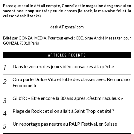
Parce que seul le détail compte, Gonzaï est le magazine des gens qui en
savent beaucoup sur très peu de choses (le rock, la mauvaise foi et la
cuisson des biftecks).
desk AT gonzai.com
Edité par GONZAÏ MEDIA. Pour tout envoi : CBE, 6 rue André Messager, pour
GONZAÏ, 75018 Paris
ARTICLES RÉCENTS
Dans le vortex des jeux vidéo consacrés à la pêche
On a parlé Dolce Vita et lutte des classes avec Bernardino
Femminielli
Gilb’R : « Être encore là 30 ans après, c’est miraculeux »
Plage de Rock : et si on allait à Saint Trop’ cet été ?
Un reportage pas neutre au PALP Festival, en Suisse