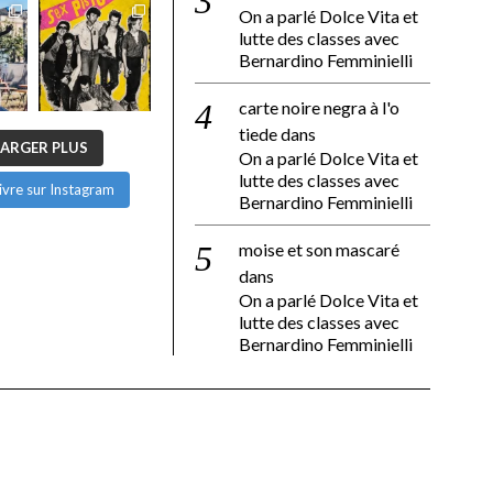
On a parlé Dolce Vita et
lutte des classes avec
Bernardino Femminielli
carte noire negra à l'o
tiede
dans
ARGER PLUS
On a parlé Dolce Vita et
lutte des classes avec
ivre sur Instagram
Bernardino Femminielli
moise et son mascaré
dans
On a parlé Dolce Vita et
lutte des classes avec
Bernardino Femminielli