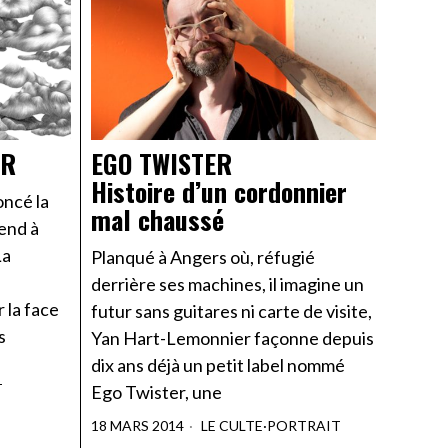
ER
EGO TWISTER
Histoire d’un cordonnier
ncé la
mal chaussé
-end à
La
Planqué à Angers où, réfugié
derrière ses machines, il imagine un
la face
futur sans guitares ni carte de visite,
s
Yan Hart-Lemonnier façonne depuis
dix ans déjà un petit label nommé
T
Ego Twister, une
18 MARS 2014
LE CULTE
·
PORTRAIT