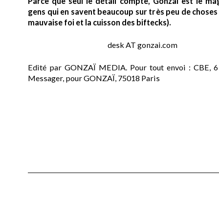
Parce que seul le détail compte, Gonzaï est le ma
gens qui en savent beaucoup sur très peu de choses (
mauvaise foi et la cuisson des biftecks).
desk AT gonzai.com
Edité par GONZAÏ MEDIA. Pour tout envoi : CBE, 6
Messager, pour GONZAÏ, 75018 Paris