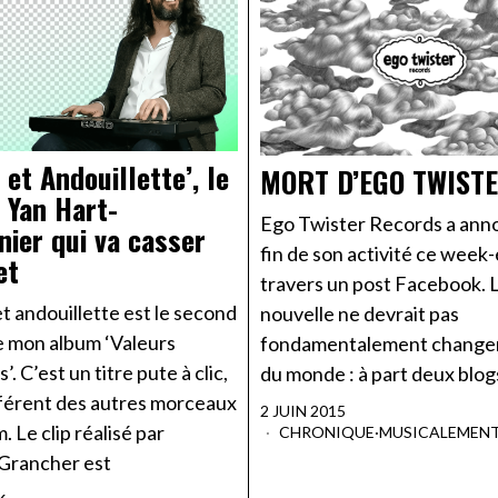
 et Andouillette’, le
MORT D’EGO TWIST
e Yan Hart-
Ego Twister Records a anno
ier qui va casser
fin de son activité ce week
et
travers un post Facebook. 
et andouillette est le second
nouvelle ne devrait pas
de mon album ‘Valeurs
fondamentalement changer 
. C’est un titre pute à clic,
du monde : à part deux blog
fférent des autres morceaux
2 JUIN 2015
. Le clip réalisé par
CHRONIQUE
·
MUSICALEMEN
Grancher est