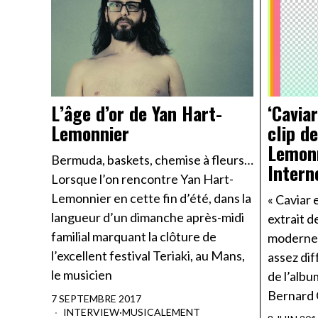
L’âge d’or de Yan Hart-
‘Caviar
Lemonnier
clip d
Lemonn
Bermuda, baskets, chemise à fleurs…
Intern
Lorsque l’on rencontre Yan Hart-
Lemonnier en cette fin d’été, dans la
« Caviar 
langueur d’un dimanche après-midi
extrait 
familial marquant la clôture de
modernes’
l’excellent festival Teriaki, au Mans,
assez di
le musicien
de l’album
Bernard 
7 SEPTEMBRE 2017
INTERVIEW
·
MUSICALEMENT