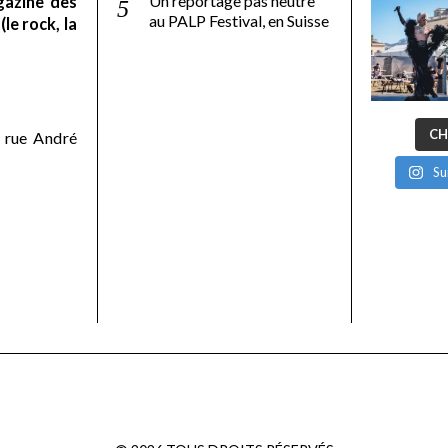
Un reportage pas neutre
gazine des
au PALP Festival, en Suisse
le rock, la
CH
 rue André
Su