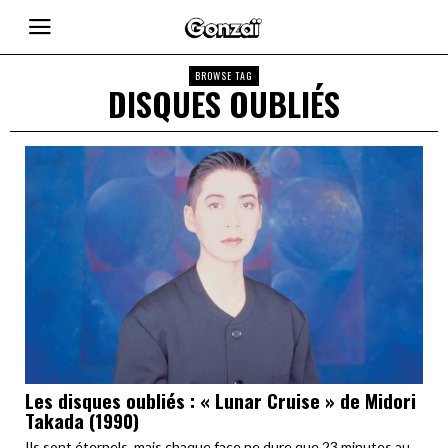
BROWSE TAG
DISQUES OUBLIÉS
Les disques oubliés : « Lunar Cruise » de Midori
Takada (1990)
Ils sont éternels, mais chaque face ne dure que 23 minutes au