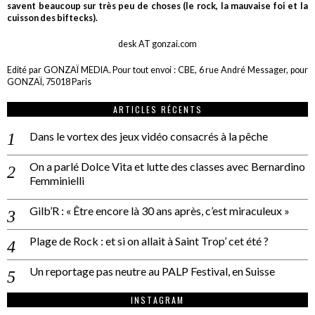
savent beaucoup sur très peu de choses (le rock, la mauvaise foi et la
cuisson des biftecks).
desk AT gonzai.com
Edité par GONZAÏ MEDIA. Pour tout envoi : CBE, 6 rue André Messager, pour
GONZAÏ, 75018 Paris
ARTICLES RÉCENTS
Dans le vortex des jeux vidéo consacrés à la pêche
On a parlé Dolce Vita et lutte des classes avec Bernardino
Femminielli
Gilb’R : « Être encore là 30 ans après, c’est miraculeux »
Plage de Rock : et si on allait à Saint Trop’ cet été ?
Un reportage pas neutre au PALP Festival, en Suisse
INSTAGRAM