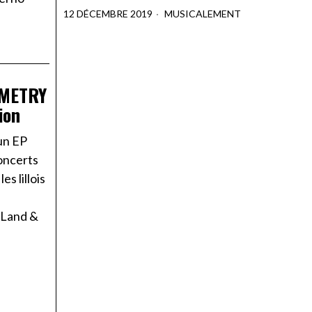
12 DÉCEMBRE 2019
MUSICALEMENT
OMETRY
ion
un EP
oncerts
s lillois
 Land &