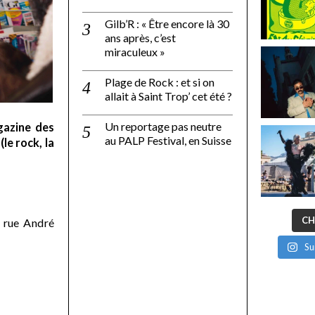
Gilb’R : « Être encore là 30
ans après, c’est
miraculeux »
Plage de Rock : et si on
allait à Saint Trop’ cet été ?
Un reportage pas neutre
gazine des
au PALP Festival, en Suisse
le rock, la
CH
 rue André
Su