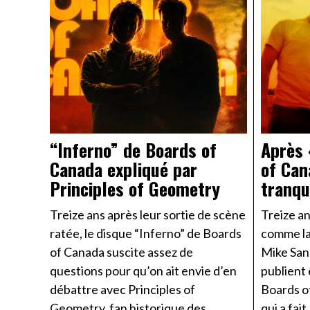
“Inferno” de Boards of
Après 
Canada expliqué par
of Can
Principles of Geometry
tranqu
Treize ans après leur sortie de scène
Treize a
ratée, le disque “Inferno” de Boards
comme la
of Canada suscite assez de
Mike San
questions pour qu’on ait envie d’en
publient
débattre avec Principles of
Boards of
Geometry, fan historique des
qui a fait