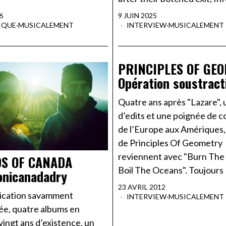
6
9 JUIN 2025
IQUE
·
MUSICALEMENT
INTERVIEW
·
MUSICALEMENT
PRINCIPLES OF GE
Opération soustract
Quatre ans après "Lazare", 
d’edits et une poignée de c
de l’Europe aux Amériques, le
de Principles Of Geometry
reviennent avec "Burn The
S OF CANADA
Boil The Oceans". Toujours
onicanadadry
23 AVRIL 2012
cation savamment
INTERVIEW
·
MUSICALEMENT
rée, quatre albums en
ingt ans d’existence, un