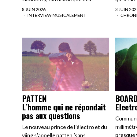
8 JUIN 2026
3 JUIN 202
INTERVIEW
·
MUSICALEMENT
CHRON
PATTEN
BOARD
L’homme qui ne répondait
Electr
pas aux questions
Communi
millimét
Le nouveau prince de l’électro et du
presque v
vjing s’appelle patten (sans