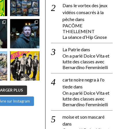
Dans le vortex des jeux
vidéos consacrés à la
pêche
dans
PACÔME
THIELLEMENT
La séance d’Hip Gnose
La Patrie
dans
On a parlé Dolce Vita et
lutte des classes avec
Bernardino Femminielli
carte noire negra à l'o
tiede
dans
ARGER PLUS
On a parlé Dolce Vita et
lutte des classes avec
ivre sur Instagram
Bernardino Femminielli
moise et son mascaré
dans