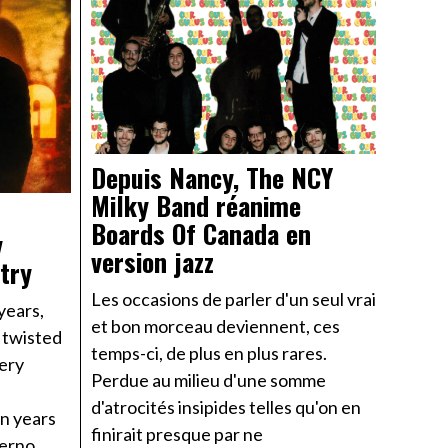
Depuis Nancy, The NCY
Milky Band réanime
Boards Of Canada en
y
version jazz
try
Les occasions de parler d'un seul vrai
years,
et bon morceau deviennent, ces
 twisted
temps-ci, de plus en plus rares.
very
Perdue au milieu d'une somme
d'atrocités insipides telles qu'on en
en years
finirait presque par ne
ferno