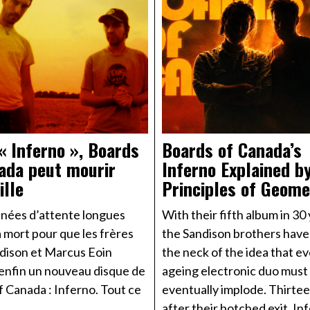
« Inferno », Boards
Boards of Canada’s
ada peut mourir
Inferno Explained b
ille
Principles of Geome
nnées d’attente longues
With their fifth album in 30 
 mort pour que les frères
the Sandison brothers have
dison et Marcus Eoin
the neck of the idea that e
 enfin un nouveau disque de
ageing electronic duo must
 Canada : Inferno. Tout ce
eventually implode. Thirte
after their botched exit, In