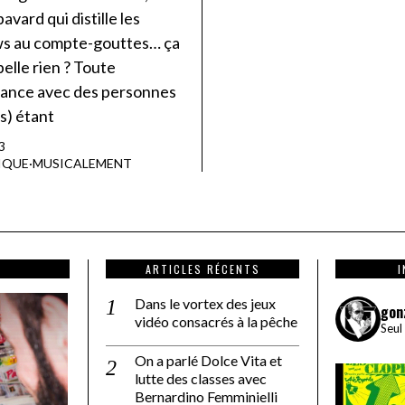
avard qui distille les
ws au compte-gouttes… ça
elle rien ? Toute
ance avec des personnes
s) étant
3
IQUE
·
MUSICALEMENT
ARTICLES RÉCENTS
Dans le vortex des jeux
gon
vidéo consacrés à la pêche
Seul
On a parlé Dolce Vita et
lutte des classes avec
Bernardino Femminielli