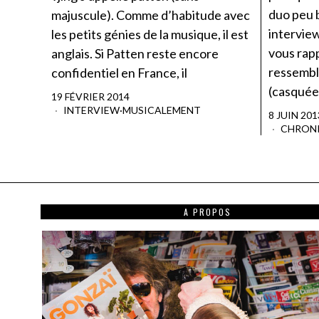
duo peu b
majuscule). Comme d’habitude avec
intervie
les petits génies de la musique, il est
vous rapp
anglais. Si Patten reste encore
ressembl
confidentiel en France, il
(casquée
19 FÉVRIER 2014
INTERVIEW
·
MUSICALEMENT
8 JUIN 201
CHRON
A PROPOS