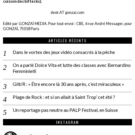
cuisson des biftecks).
desk AT gonzai.com
Edité par GONZAÏ MEDIA. Pour tout envoi : CBE, 6 rue André Messager, pour
GONZAÏ, 75018 Paris
ARTICLES RÉCENTS
Dans le vortex des jeux vidéo consacrés à la pêche
On a parlé Dolce Vita et lutte des classes avec Bernardino
Femminielli
Gilb’R : « Être encore là 30 ans après, c’est miraculeux »
Plage de Rock : et si on allait à Saint Trop’ cet été ?
Un reportage pas neutre au PALP Festival, en Suisse
INSTAGRAM