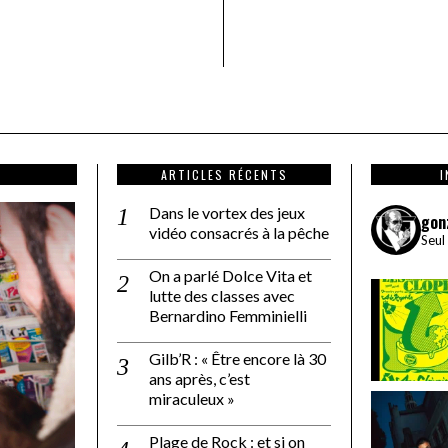
ARTICLES RÉCENTS
Dans le vortex des jeux
gon
vidéo consacrés à la pêche
Seul
On a parlé Dolce Vita et
lutte des classes avec
Bernardino Femminielli
Gilb’R : « Être encore là 30
ans après, c’est
miraculeux »
Plage de Rock : et si on