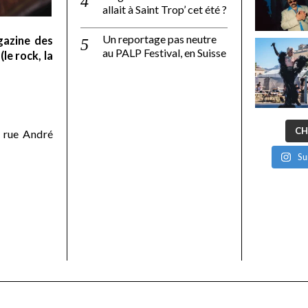
allait à Saint Trop’ cet été ?
Un reportage pas neutre
gazine des
au PALP Festival, en Suisse
le rock, la
CH
 rue André
Su