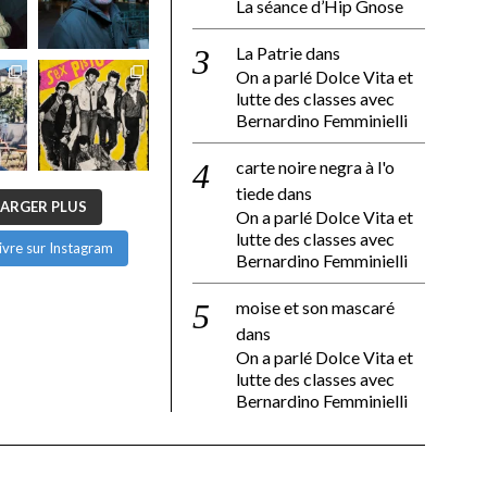
La séance d’Hip Gnose
La Patrie
dans
On a parlé Dolce Vita et
lutte des classes avec
Bernardino Femminielli
carte noire negra à l'o
tiede
dans
ARGER PLUS
On a parlé Dolce Vita et
lutte des classes avec
ivre sur Instagram
Bernardino Femminielli
moise et son mascaré
dans
On a parlé Dolce Vita et
lutte des classes avec
Bernardino Femminielli