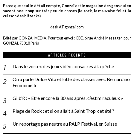
Parce que seul le détail compte, Gonzaï est le magazine des gens qui en
savent beaucoup sur très peu de choses (le rock, la mauvaise foi et la
cuisson des biftecks).
desk AT gonzai.com
Edité par GONZAÏ MEDIA. Pour tout envoi : CBE, 6 rue André Messager, pour
GONZAÏ, 75018 Paris
ARTICLES RÉCENTS
Dans le vortex des jeux vidéo consacrés à la pêche
On a parlé Dolce Vita et lutte des classes avec Bernardino
Femminielli
Gilb’R : « Être encore là 30 ans après, c’est miraculeux »
Plage de Rock : et si on allait à Saint Trop’ cet été ?
Un reportage pas neutre au PALP Festival, en Suisse