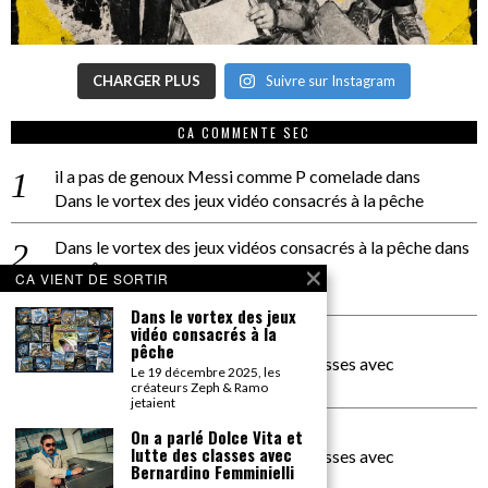
CHARGER PLUS
Suivre sur Instagram
CA COMMENTE SEC
il a pas de genoux Messi comme P comelade
dans
Dans le vortex des jeux vidéo consacrés à la pêche
Dans le vortex des jeux vidéos consacrés à la pêche
dans
PACÔME THIELLEMENT
CA VIENT DE SORTIR
La séance d’Hip Gnose
Dans le vortex des jeux
vidéo consacrés à la
La Patrie
dans
pêche
On a parlé Dolce Vita et lutte des classes avec
Le 19 décembre 2025, les
Bernardino Femminielli
créateurs Zeph & Ramo
jetaient
carte noire negra à l'o tiede
dans
On a parlé Dolce Vita et
lutte des classes avec
On a parlé Dolce Vita et lutte des classes avec
Bernardino Femminielli
Bernardino Femminielli