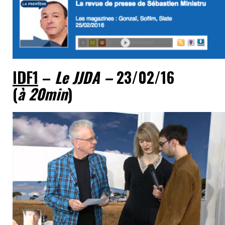
IDF1
–
Le JJDA –
23/02/16
(
à 20min
)