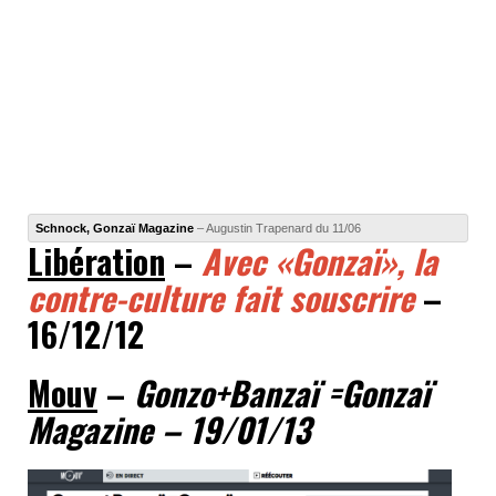
Schnock, Gonzaï Magazine
– Augustin Trapenard du 11/06
Libération
–
Avec «Gonzaï», la
contre-culture fait souscrire
–
16/12/12
Mouv
–
Gonzo+Banzaï =Gonzaï
Magazine – 19/01/13