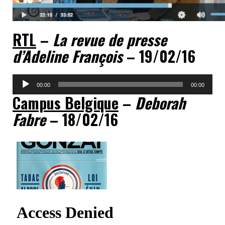
RTL
–
La revue de presse
d’Adeline François
– 19/02/16
Lecteur
00:00
00:00
audio
Campus Belgique
–
Deborah
Fabre
– 18/02/16