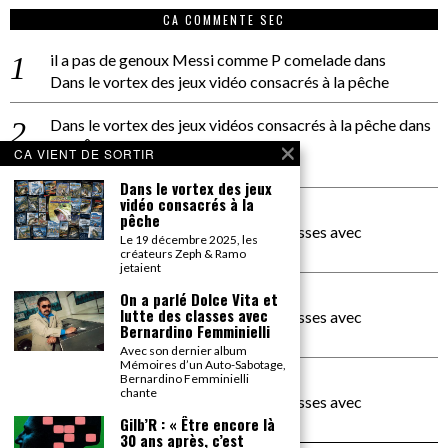
CA COMMENTE SEC
il a pas de genoux Messi comme P comelade
dans
Dans le vortex des jeux vidéo consacrés à la pêche
Dans le vortex des jeux vidéos consacrés à la pêche
dans
PACÔME THIELLEMENT
CA VIENT DE SORTIR
La séance d’Hip Gnose
Dans le vortex des jeux
vidéo consacrés à la
La Patrie
dans
pêche
On a parlé Dolce Vita et lutte des classes avec
Le 19 décembre 2025, les
Bernardino Femminielli
créateurs Zeph & Ramo
jetaient
carte noire negra à l'o tiede
dans
On a parlé Dolce Vita et
lutte des classes avec
On a parlé Dolce Vita et lutte des classes avec
Bernardino Femminielli
Bernardino Femminielli
Avec son dernier album
Mémoires d’un Auto-Sabotage,
moise et son mascaré
dans
Bernardino Femminielli
chante
On a parlé Dolce Vita et lutte des classes avec
Bernardino Femminielli
Gilb’R : « Être encore là
30 ans après, c’est