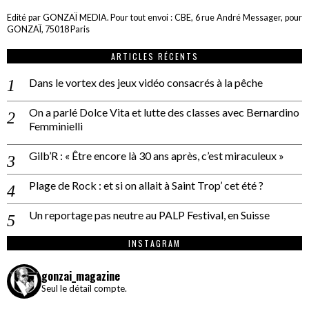
Edité par GONZAÏ MEDIA. Pour tout envoi : CBE, 6 rue André Messager, pour
GONZAÏ, 75018 Paris
ARTICLES RÉCENTS
Dans le vortex des jeux vidéo consacrés à la pêche
On a parlé Dolce Vita et lutte des classes avec Bernardino
Femminielli
Gilb’R : « Être encore là 30 ans après, c’est miraculeux »
Plage de Rock : et si on allait à Saint Trop’ cet été ?
Un reportage pas neutre au PALP Festival, en Suisse
INSTAGRAM
gonzai_magazine
Seul le détail compte.