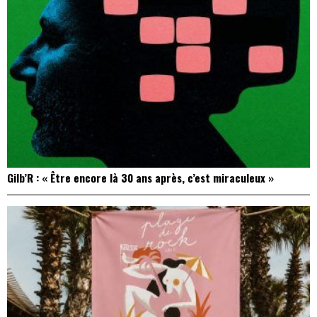
Gilb’R : « Être encore là 30 ans après, c’est miraculeux »