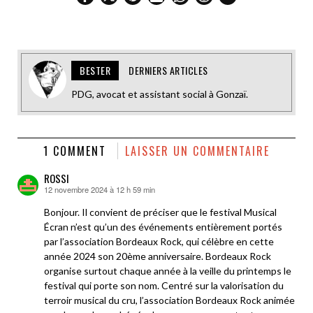
BESTER
DERNIERS ARTICLES
PDG, avocat et assistant social à Gonzaï.
1 COMMENT
LAISSER UN COMMENTAIRE
ROSSI
12 novembre 2024 à 12 h 59 min
dit :
Bonjour. Il convient de préciser que le festival Musical
Écran n’est qu’un des événements entièrement portés
par l’association Bordeaux Rock, qui célèbre en cette
année 2024 son 20ème anniversaire. Bordeaux Rock
organise surtout chaque année à la veille du printemps le
festival qui porte son nom. Centré sur la valorisation du
terroir musical du cru, l’association Bordeaux Rock animée