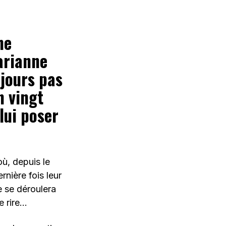
ne
arianne
ujours pas
n vingt
lui poser
où, depuis le
rnière fois leur
te se déroulera
e rire…