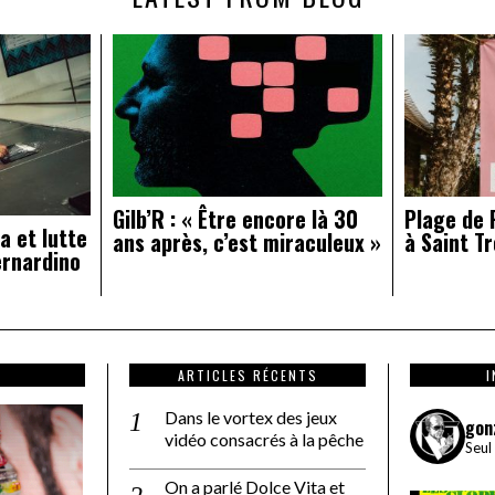
Gilb’R : « Être encore là 30
Plage de R
a et lutte
ans après, c’est miraculeux »
à Saint Tr
ernardino
ARTICLES RÉCENTS
Dans le vortex des jeux
gon
vidéo consacrés à la pêche
Seul
On a parlé Dolce Vita et