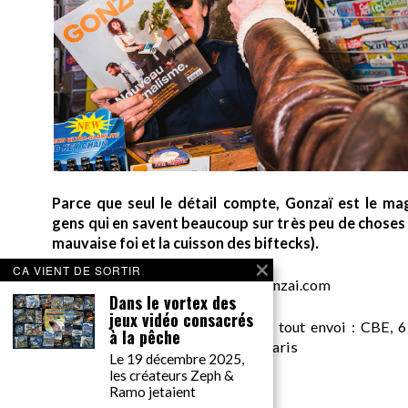
Parce que seul le détail compte, Gonzaï est le ma
gens qui en savent beaucoup sur très peu de choses (
mauvaise foi et la cuisson des biftecks).
CA VIENT DE SORTIR
desk AT gonzai.com
Dans le vortex des
jeux vidéo consacrés
Edité par GONZAÏ MEDIA. Pour tout envoi : CBE, 6
à la pêche
Messager, pour GONZAÏ, 75018 Paris
Le 19 décembre 2025,
les créateurs Zeph &
Ramo jetaient