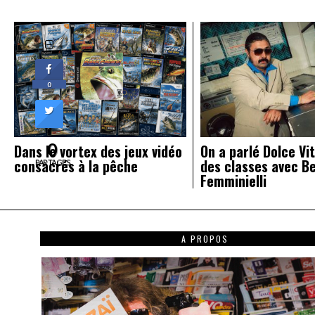
l’article
0
0
Dans le vortex des jeux vidéo
On a parlé Dolce Vit
consacrés à la pêche
des classes avec B
PARTAGES
Femminielli
A PROPOS