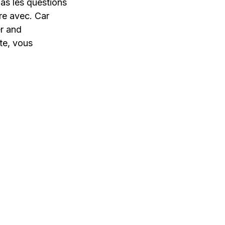
as les questions
re avec. Car
er and
te, vous