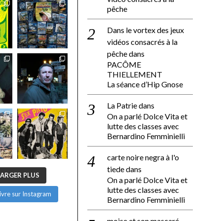
pêche
Dans le vortex des jeux
vidéos consacrés à la
pêche
dans
PACÔME
THIELLEMENT
La séance d’Hip Gnose
La Patrie
dans
On a parlé Dolce Vita et
lutte des classes avec
Bernardino Femminielli
carte noire negra à l'o
tiede
dans
ARGER PLUS
On a parlé Dolce Vita et
lutte des classes avec
ivre sur Instagram
Bernardino Femminielli
moise et son mascaré