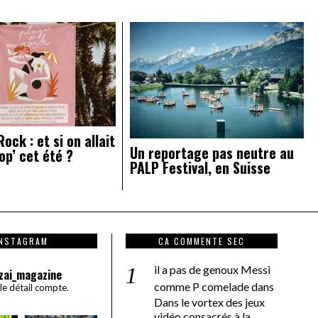
ock : et si on allait
Un reportage pas neutre au
op’ cet été ?
PALP Festival, en Suisse
INSTAGRAM
CA COMMENTE SEC
il a pas de genoux Messi
zai_magazine
comme P comelade
dans
 le détail compte.
Dans le vortex des jeux
vidéo consacrés à la