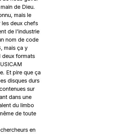
a main de Dieu.
onnu, mais le
 les deux chefs
t de l’industrie
d’un nom de code
, mais ça y
1 deux formats
 MUSICAM
e. Et pire que ça
es disques durs
 contenues sur
hant dans une
valent du limbo
e même de toute
 chercheurs en