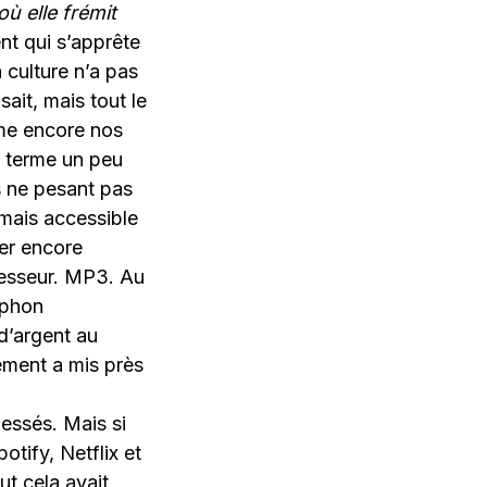
ù elle frémit
nt qui s’apprête
 culture n’a pas
ait, mais tout le
hme encore nos
n terme un peu
s ne pesant pas
rmais accessible
ner encore
resseur. MP3. Au
siphon
d’argent au
ement a mis près
lessés. Mais si
tify, Netflix et
ut cela avait