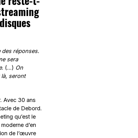
ue reste-t-
 streaming
 disques
e des réponses.
me sera
e
. (…)
On
là, seront
ir. Avec 30 ans
ctacle de Debord.
eting qu’est le
e moderne d’en
tion de l’œuvre