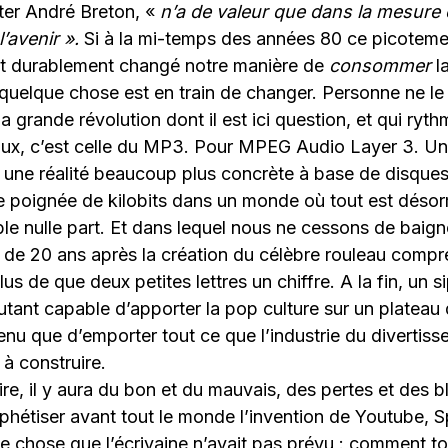
iter André Breton, «
n’a de valeur que dans la mesure o
l’avenir ».
Si à la mi-temps des années 80 ce picoteme
et durablement changé notre manière de
consommer
la
uelque chose est en train de changer. Personne ne le s
a grande révolution dont il est ici question, et qui ryt
taux, c’est celle du MP3. Pour MPEG Audio Layer 3. U
 une réalité beaucoup plus concrète à base de disque
e poignée de kilobits dans un monde où tout est déso
ble nulle part. Et dans lequel nous ne cessons de baig
s de 20 ans après la création du célèbre rouleau comp
lus de que deux petites lettres un chiffre. A la fin, un 
tant capable d’apporter la pop culture sur un plateau 
nu que d’emporter tout ce que l’industrie du divertiss
 à construire.
ire, il y aura du bon et du mauvais, des pertes et des b
hétiser avant tout le monde l’invention de Youtube, Spo
une chose que l’écrivaine n’avait pas prévu : comment to