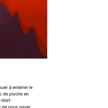
uer à enterrer le
up de pioche en
-Shirt
ôt de nous gaver