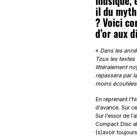
musique, e
il du myt
? Voici c
d’or aux d
«
Dans les année
Tous les textes
littéralement n
repassera par la
moins écoutée
En reprenant l’hi
d’avance. Sur ce
Sur l’essor de l
Compact Disc alo
(s)avoir toujour