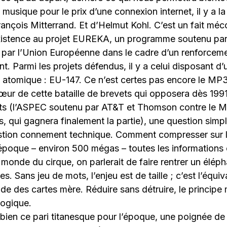
 musique pour le prix d’une connexion internet, il y a l
François Mitterrand. Et d’Helmut Kohl. C’est un fait méc
istence au projet EUREKA, un programme soutenu par
é par l’Union Européenne dans le cadre d’un renforcemen
nt. Parmi les projets défendus, il y a celui disposant 
atomique : EU-147. Ce n’est certes pas encore le MP3
œur de cette bataille de brevets qui opposera dès 199
nts (l’ASPEC soutenu par AT&T et Thomson contre le
s, qui gagnera finalement la partie), une question simpl
tion connement technique. Comment compresser sur l
’époque – environ 500 mégas – toutes les informations
monde du cirque, on parlerait de faire rentrer un élép
s. Sans jeu de mots, l’enjeu est de taille ; c’est l’équi
e des cartes mère. Réduire sans détruire, le princip
ogique.
bien ce pari titanesque pour l’époque, une poignée de