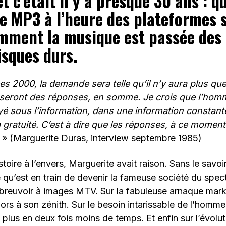
t c’était il y a presque 30 ans : q
he MP3 à l’heure des plateformes
omment la musique est passée des
isques durs.
s 2000, la demande sera telle qu’il n’y aura plus qu
 seront des réponses, en somme. Je crois que l’hom
oyé sous l’information, dans une information constant
 gratuité. C’est à dire que les réponses, à ce moment 
s
» (Marguerite Duras, interview septembre 1985)
stoire à l’envers, Marguerite avait raison. Sans le savo
 qu’est en train de devenir la fameuse société du spe
’abreuvoir à images MTV. Sur la fabuleuse arnaque mark
rs à son zénith. Sur le besoin intarissable de l’homm
s plus en deux fois moins de temps. Et enfin sur l’évolu