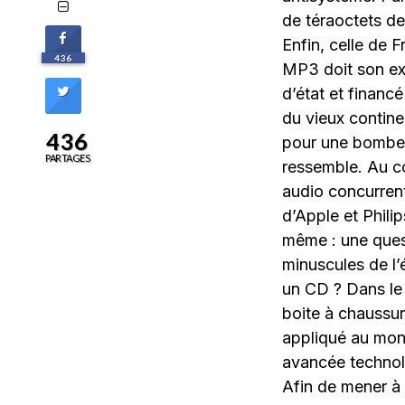
de téraoctets de
Enfin, celle de 
436
MP3 doit son ex
d’état et financ
du vieux contine
436
pour une bombe 
PARTAGES
ressemble. Au c
audio concurre
d’Apple et Philip
même : une ques
minuscules de l
un CD ? Dans le 
boite à chaussure
appliqué au mond
avancée technol
Afin de mener à 