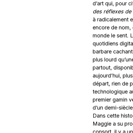
d’art qui, pour c
des réflexes de 
à radicalement 
encore de nom, q
monde le sent. L
quotidiens digi
barbare cachant
plus lourd qu’un
partout, disponi
aujourd’hui, plu
départ, rien de p
technologique au
premier gamin ve
d’un demi-siècle
Dans cette histo
Maggie a su prop
consort, il y a 