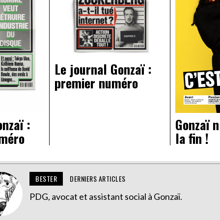
Le journal Gonzaï :
premier numéro
nzaï :
Gonzaï n
uméro
la fin !
BESTER
DERNIERS ARTICLES
PDG, avocat et assistant social à Gonzaï.