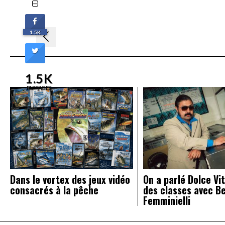
Navigation
1.5K
de
l’article
1.5K
PARTAGES
Dans le vortex des jeux vidéo
On a parlé Dolce Vit
consacrés à la pêche
des classes avec B
Femminielli