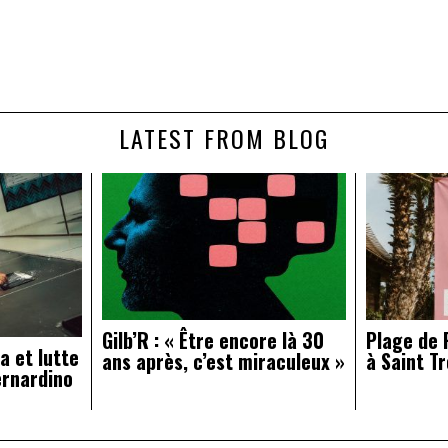
LATEST FROM BLOG
Gilb’R : « Être encore là 30
Plage de R
a et lutte
ans après, c’est miraculeux »
à Saint Tr
ernardino