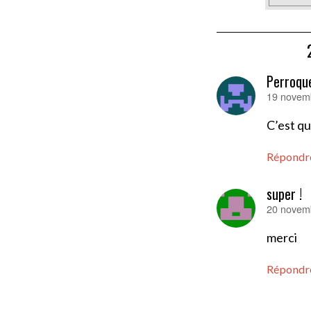
Perroqu
19 novemb
dit :
C’est qu
Répondr
super !
20 novemb
dit :
merci
Répondr