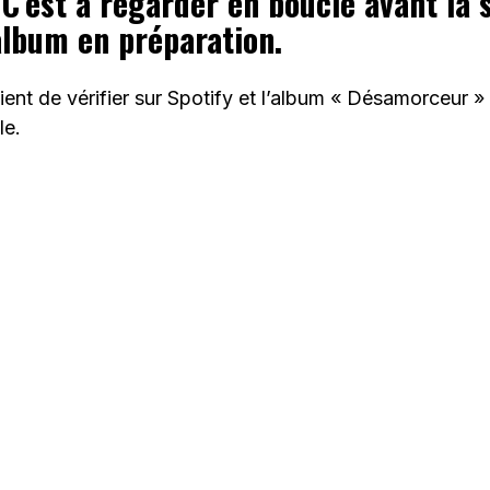
C’est à regarder en boucle avant la 
lbum en préparation.
vient de vérifier sur Spotify et l’album « Désamorceur » 
le.