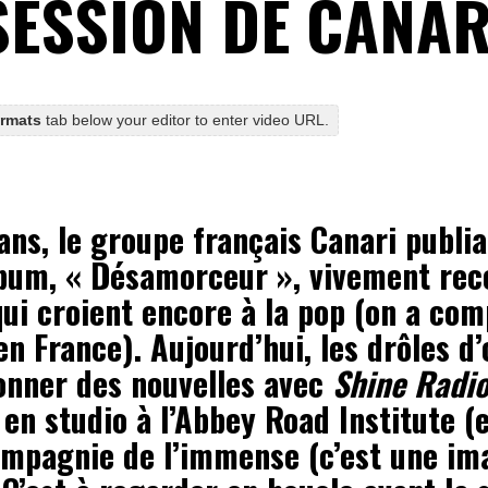
SESSION DE CANAR
ormats
tab below your editor to enter video URL.
ans, le groupe français Canari publia
bum, « Désamorceur », vivement re
ui croient encore à la pop (on a com
n France). Aujourd’hui, les drôles d’
onner des nouvelles avec
Shine Radi
 en studio à l’Abbey Road Institute (
ompagnie de l’immense (c’est une im