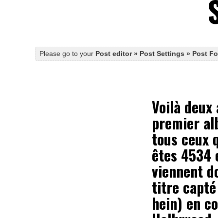
Please go to your
Post editor » Post Settings » Post F
Voilà deux 
premier al
tous ceux q
êtes 4534 e
viennent d
titre capté
hein) en c