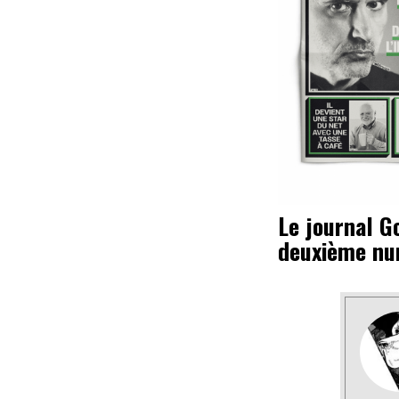
Le journal Go
deuxième n