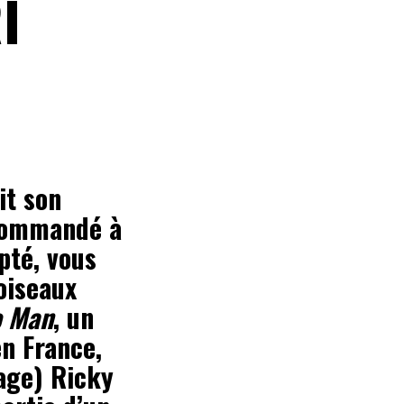
I
it son
commandé à
pté, vous
oiseaux
o Man
, un
en France,
age) Ricky