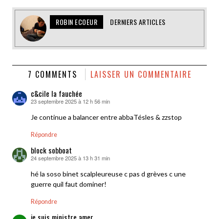
ROBIN ECOEUR
DERNIERS ARTICLES
7 COMMENTS
LAISSER UN COMMENTAIRE
c&cile la fauchée
23 septembre 2025 à 12 h 56 min
dit :
Je continue a balancer entre abbaTésles & zzstop
Répondre
block sobboat
24 septembre 2025 à 13 h 31 min
dit :
hé la soso binet scalpleureuse c pas d grèves c une
guerre quil faut dominer!
Répondre
je suis ministre amer