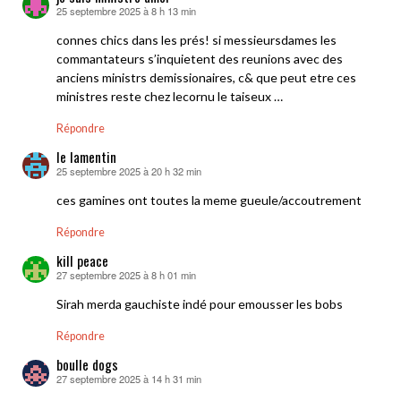
25 septembre 2025 à 8 h 13 min
dit :
connes chics dans les prés! si messieursdames les
commantateurs s’inquietent des reunions avec des
anciens ministrs demissionaires, c& que peut etre ces
ministres reste chez lecornu le taiseux …
Répondre
le lamentin
25 septembre 2025 à 20 h 32 min
dit :
ces gamines ont toutes la meme gueule/accoutrement
Répondre
kill peace
27 septembre 2025 à 8 h 01 min
dit :
Sirah merda gauchiste indé pour emousser les bobs
Répondre
boulle dogs
27 septembre 2025 à 14 h 31 min
dit :