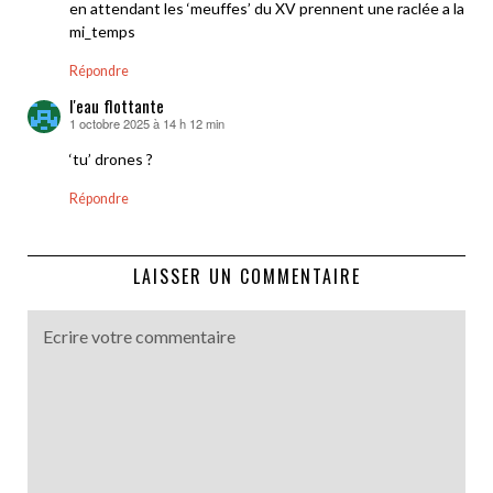
en attendant les ‘meuffes’ du XV prennent une raclée a la
mi_temps
Répondre
l'eau flottante
1 octobre 2025 à 14 h 12 min
dit :
‘tu’ drones ?
Répondre
LAISSER UN COMMENTAIRE