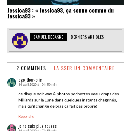
Jessica93 : « Jessica93, ça sonne comme du
Jessica93 »
SAMUEL DEGASNE
DERNIERS ARTICLES
2 COMMENTS
LAISSER UN COMMENTAIRE
ego_thor-plié
14 avril 2020 à 10 h 50 min
dit :
ce disque noir wax & photos pochettes veau-draps des
Milliards sur la Lune dans quelques instants chagrinés,
mais qu’il change de bras çà fait pas propre!
Répondre
je ne suis plus rousse
14 avril 2020 à 17 h 58 min