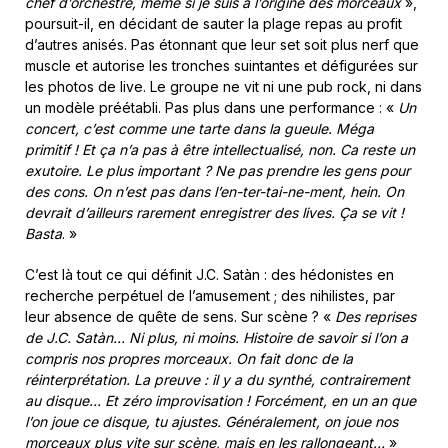
chef d’orchestre, même si je suis à l’origine des morceaux
»,
poursuit-il, en décidant de sauter la plage repas au profit
d’autres anisés. Pas étonnant que leur set soit plus nerf que
muscle et autorise les tronches suintantes et défigurées sur
les photos de live. Le groupe ne vit ni une pub rock, ni dans
un modèle préétabli. Pas plus dans une performance : «
Un
concert, c’est comme une tarte dans la gueule. Méga
primitif ! Et ça n’a pas à être intellectualisé, non. Ca reste un
exutoire. Le plus important ? Ne pas prendre les gens pour
des cons. On n’est pas dans l’en-ter-tai-ne-ment, hein. On
devrait d’ailleurs rarement enregistrer des lives. Ça se vit !
Basta
. »
C’est là tout ce qui définit J.C. Satàn : des hédonistes en
recherche perpétuel de l’amusement ; des nihilistes, par
leur absence de quête de sens. Sur scène ? «
Des reprises
de J.C. Satàn… Ni plus, ni moins. Histoire de savoir si l’on a
compris nos propres morceaux. On fait donc de la
réinterprétation. La preuve : il y a du synthé, contrairement
au disque… Et zéro improvisation ! Forcément, en un an que
l’on joue ce disque, tu ajustes. Généralement, on joue nos
morceaux plus vite sur scène, mais en les rallongeant…
»