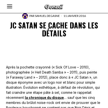
PAR
SAMUEL DEGASNE
11 JANVIER 2016
JC SATAN SE CACHE DANS LES
DÉTAILS
Après la pochette crayonné (« Sick Of Love – 2010),
photographiée (« Hell Death Samba » – 2011), puis peinte
(« Faraway Land » – 2012), place donc à « JC Satan », un
disque éponyme avec un logo noir et blanc pour simple
illustration. Évolution esthétique, à défaut de révolution, qui
fait craindre une étape pâte à sel, comme le rappelait
récemment
la chronique du disque
… sauf que les cinq
membres du brûlot noise-rock ont envie de prouver que le
Bordeaux bouchonné ne contient pas que Noir Désir et