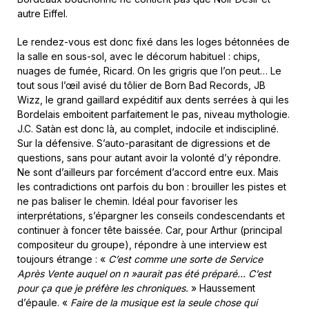
autre Eiffel.
Le rendez-vous est donc fixé dans les loges bétonnées de
la salle en sous-sol, avec le décorum habituel : chips,
nuages de fumée, Ricard. On les grigris que l’on peut… Le
tout sous l’œil avisé du tôlier de Born Bad Records, JB
Wizz, le grand gaillard expéditif aux dents serrées à qui les
Bordelais emboitent parfaitement le pas, niveau mythologie.
J.C. Satàn est donc là, au complet, indocile et indiscipliné.
Sur la défensive. S’auto-parasitant de digressions et de
questions, sans pour autant avoir la volonté d’y répondre.
Ne sont d’ailleurs par forcément d’accord entre eux. Mais
les contradictions ont parfois du bon : brouiller les pistes et
ne pas baliser le chemin. Idéal pour favoriser les
interprétations, s’épargner les conseils condescendants et
continuer à foncer tête baissée. Car, pour Arthur (principal
compositeur du groupe), répondre à une interview est
toujours étrange : «
C’est comme une sorte de Service
Après Vente auquel on n »aurait pas été préparé… C’est
pour ça que je préfère les chroniques.
» Haussement
d’épaule. «
Faire de la musique est la seule chose qui