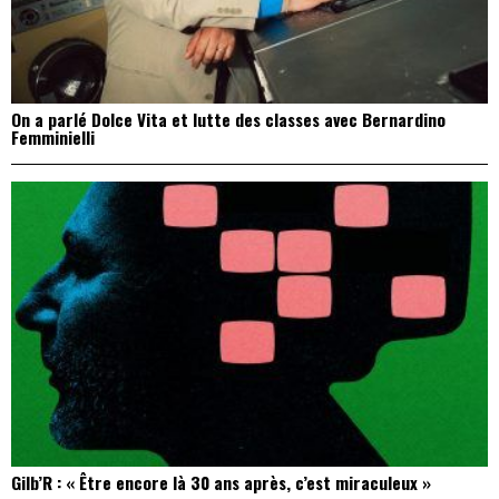
On a parlé Dolce Vita et lutte des classes avec Bernardino
Femminielli
Gilb’R : « Être encore là 30 ans après, c’est miraculeux »