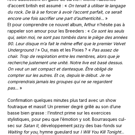
d’accent british est assumé : «
On tenait à utiliser le langage
du rock. De là à se forcer à avoir l’accent parfait, ce serait
encore une fois sacrifier une part d’authenticité…
»
Et pour comprendre ce nouvel album, Arthur n’hésite pas à
rappeler son amour pour les Breeders : «
Ce sont les seuls
qui, selon moi, ne sont pas tombés dans le piège des années
90. Leur disque m’a fait le même effet que le premier Velvet
Underground !
» Oui, mais et les Pixies ? «
Pas assez de
chair. Trop de respiration entre les membres, alors que je
recherche justement une unité. Notre live est basé dessus.
On veut un set compact et dantesque. Être obligé de
compter sur les autres. Et ce, depuis le début. Je ne
comprendrais jamais les groupes qui ne se regardent
pas…
»
Confirmation quelques minutes plus tard avec un show
foutraque et massif. Un premier degré grillé au son d’une
basse bien grasse : l’instinct prime sur les exercices
stylistiques, pour peu que l’émotion y soit. Bourrasques cul-
sec sur
Satan II
, développement jazzy des bas-fonds sur
Waiting for you
, hymne gueulard sur
I Will You Kill Tonight.
..