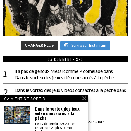
CHARGER PLUS
Suivre sur Instagram
CA COMMENTE SEC
il a pas de genoux Messi comme P comelade
dans
Dans le vortex des jeux vidéo consacrés à la pêche
Dans le vortex des jeux vidéos consacrés à la pêche
dans
PACÔME THIELLEMENT
CA VIENT DE SORTIR
La séance d’Hip Gnose
Dans le vortex des jeux
vidéo consacrés à la
La Patrie
dans
pêche
On a parlé Dolce Vita et lutte des classes avec
Le 19 décembre 2025, les
Bernardino Femminielli
créateurs Zeph & Ramo