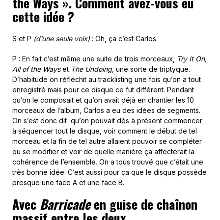
the Ways ». Comment avez-vous eu
cette idée ?
S et P
(d’une seule voix)
: Oh, ça c’est Carlos.
P : En fait c’est même une suite de trois morceaux,
Try It On,
All of the Ways
et
The Undoing
, une sorte de triptyque.
D’habitude on réfléchit au tracklisting une fois qu’on a tout
enregistré mais pour ce disque ce fut différent. Pendant
qu’on le composait et qu’on avait déjà en chantier les 10
morceaux de l’album, Carlos a eu des idées de segments.
On s’est donc dit qu’on pouvait dès à présent commencer
à séquencer tout le disque, voir comment le début de tel
morceau et la fin de tel autre allaient pouvoir se compléter
ou se modifier et voir de quelle manière ça affecterait la
cohérence de l’ensemble. On a tous trouvé que c’était une
très bonne idée. C’est aussi pour ça que le disque possède
presque une face A et une face B.
Avec
Barricade
en guise de chaînon
massif entre les deux…