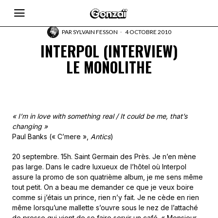
PAR
SYLVAIN FESSON
4 OCTOBRE 2010
INTERPOL (INTERVIEW)
LE MONOLITHE
« I’m in love with something real / It could be me, that’s
changing »
Paul Banks (« C’mere »,
Antics
)
20 septembre. 15h. Saint Germain des Près. Je n’en mène
pas large. Dans le cadre luxueux de l’hôtel où Interpol
assure la promo de son quatrième album, je me sens même
tout petit. On a beau me demander ce que je veux boire
comme si j’étais un prince, rien n’y fait. Je ne cède en rien
même lorsqu’une mallette s’ouvre sous le nez de l’attaché
de presse qui vient de se faire servir un café. « Monsieur,