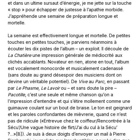
et dans un ultime sursaut d’énergie, je me jette sur la touche
« stop » pour échapper de justesse à l’apathie morbide.
J’appréhende une semaine de préparation longue et
mortelle.
La semaine est effectivement longue et mortelle. De petites
touches en petites touches, je parviens néanmoins à
écouter les dix pistes de l’album – un exploit. Il découle de
La Chatière
une impression générale de médiocrité aux
clichés accablants. Novateur en rien, atone en tout, l’album
est vocalement monocorde et musicalement cadenassé
(sans doute au grand désespoir des musiciens dont on
devine un véritable potentiel). De
Vive
au
Parc
, en passant
par
Le Phasme
,
Le Lavoir
ou – et sans doute la pire –
Pacotille
, c’est une seule et même chanson qu’on a
l’impression d’entendre et qui s’étire mollement comme une
guimauve coulant sur un bout de braise. Le ton est geignard
et les paroles confondantes de mièvrerie, quand ce n’est
pas de ridicule («Entrevue chez le coiffeur/Rencontrée à la
Sécu’/Une vague histoire de flirt/J’ai du cul à la Sécu’
?…»[8]). Je suis à deux doigts d’envoyer un mail à Pierre