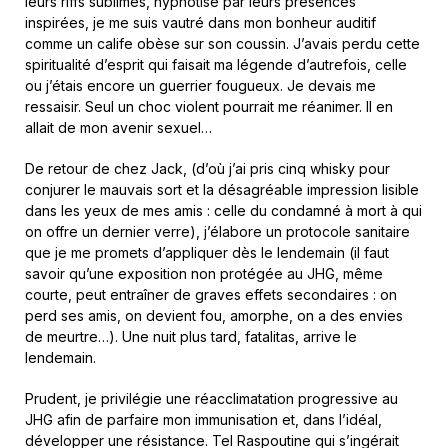
leurs riffs sublimes, hypnotisé par leurs présences
inspirées, je me suis vautré dans mon bonheur auditif
comme un calife obèse sur son coussin. J’avais perdu cette
spiritualité d’esprit qui faisait ma légende d’autrefois, celle
ou j’étais encore un guerrier fougueux. Je devais me
ressaisir. Seul un choc violent pourrait me réanimer. Il en
allait de mon avenir sexuel…
De retour de chez Jack, (d’où j’ai pris cinq whisky pour
conjurer le mauvais sort et la désagréable impression lisible
dans les yeux de mes amis : celle du condamné à mort à qui
on offre un dernier verre), j’élabore un protocole sanitaire
que je me promets d’appliquer dès le lendemain (il faut
savoir qu’une exposition non protégée au JHG, même
courte, peut entraîner de graves effets secondaires : on
perd ses amis, on devient fou, amorphe, on a des envies
de meurtre…). Une nuit plus tard, fatalitas, arrive le
lendemain.
Prudent, je privilégie une réacclimatation progressive au
JHG afin de parfaire mon immunisation et, dans l’idéal,
développer une résistance. Tel Raspoutine qui s’ingérait