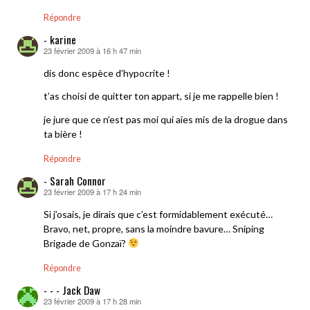
Répondre
- karine
23 février 2009 à 16 h 47 min
dit :
dis donc espèce d’hypocrite !
t’as choisi de quitter ton appart, si je me rappelle bien !
je jure que ce n’est pas moi qui aies mis de la drogue dans
ta bière !
Répondre
- Sarah Connor
23 février 2009 à 17 h 24 min
dit :
Si j’osais, je dirais que c’est formidablement exécuté…
Bravo, net, propre, sans la moindre bavure… Sniping
Brigade de Gonzaï?
Répondre
- - - Jack Daw
23 février 2009 à 17 h 28 min
dit :