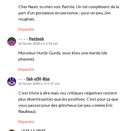
Cher Nash, tu m’en vois flattée. Un tel compliment de la
part d’un gonzaïeux en personne ; pour un peu, j’en
rougirais.
Répondre
- - - - Heebooh
24 février 2009 à 0 h 34 min
dit :
Monsieur Hurdy-Gurdy, vous êtes une merde (de
phasme).
Répondre
- - - Ooh-oOH-Man
24 février 2009 à 10 h 37 min
dit :
C’est triste à dire mais vos critiques négatives restent
plus divertissantes que les positives. C’est pour ça que
vous passez pour des grincheux (un peu comme Eric
Naulleau).
Répondre
- zAZA LA FRITE