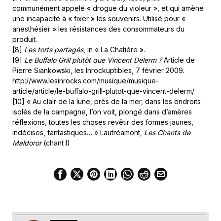
communément appelé « drogue du violeur », et qui amène
une incapacité à « fixer » les souvenirs. Utilisé pour «
anesthésier » les résistances des consommateurs du
produit.
[8]
Les torts partagés
, in « La Chatière ».
[9]
Le Buffalo Grill plutôt que Vincent Delerm ?
Article de
Pierre Siankowski, les Inrockuptibles, 7 février 2009.
http://www.lesinrocks.com/musique/musique-
article/article/le-buffalo-grill-plutot-que-vincent-delerm/
[10] « Au clair de la lune, près de la mer, dans les endroits
isolés de la campagne, l’on voit, plongé dans d’amères
réflexions, toutes les choses revêtir des formes jaunes,
indécises, fantastiques… » Lautréamont,
Les Chants de
Maldoror
(chant I)