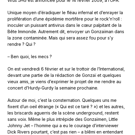
virus JHG est annoncée pour le 14 février 2009, à l’OPA.
Unique moyen d’éradiquer le fléau infernal et d’enrayer la
prolifération d’une épidémie mortifère pour le rock’n’roll :
inoculer un puissant antivirus dans le cœur palpitant de la
Bête Immonde. Autrement dit, envoyer un Gonzaïman dans
la zone contaminée. Mais qui sera assez fou pour s’y
rendre ? Qui ?
– Ben quoi, les mecs ?
On est vendredi 6 février et sur le trottoir de l’International,
devant une partie de la rédaction de Gonzaï et quelques
vieux amis, je viens d’exprimer le projet de me rendre au
concert d’Hurdy-Gurdy la semaine prochaine.
Autour de moi, c’est la consternation. Quelques uns me
fixent d’un oeil étrange (« Qui est ce taré ? ») et les autres,
les briscards aguerris de la scène underground, restent
sans voix. Même le plus intrépide des Gonzaïmen, Little
Johnny Jet – l’homme qui a eu le courage d’interviewer
Dick Rivers pourtant, c’est pas rien – a blêmi en entendant