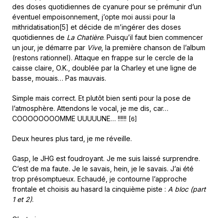
des doses quotidiennes de cyanure pour se prémunir d’un
éventuel empoisonnement, j’opte moi aussi pour la
mithridatisation[5] et décide de m’ingérer des doses
quotidiennes de
La Chatière
. Puisqu’il faut bien commencer
un jour, je démarre par
Vive
, la première chanson de l’album
(restons rationnel). Attaque en frappe sur le cercle de la
caisse claire, O.K., doublée par la Charley et une ligne de
basse, mouais… Pas mauvais.
Simple mais correct. Et plutôt bien senti pour la pose de
l’atmosphère. Attendons le vocal, je me dis, car…
COOOOOOOOMME UUUUUNE… !!!!!!
[6]
Deux heures plus tard, je me réveille.
Gasp, le JHG est foudroyant. Je me suis laissé surprendre.
C’est de ma faute. Je le savais, hein, je le savais. J’ai été
trop présomptueux. Echaudé, je contourne l’approche
frontale et choisis au hasard la cinquième piste :
A bloc (part
1 et 2)
.