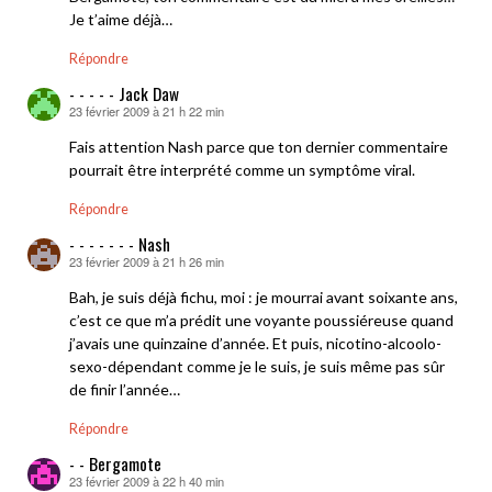
Je t’aime déjà…
Répondre
- - - - - Jack Daw
23 février 2009 à 21 h 22 min
dit :
Fais attention Nash parce que ton dernier commentaire
pourrait être interprété comme un symptôme viral.
Répondre
- - - - - - - Nash
23 février 2009 à 21 h 26 min
dit :
Bah, je suis déjà fichu, moi : je mourrai avant soixante ans,
c’est ce que m’a prédit une voyante poussiéreuse quand
j’avais une quinzaine d’année. Et puis, nicotino-alcoolo-
sexo-dépendant comme je le suis, je suis même pas sûr
de finir l’année…
Répondre
- - Bergamote
23 février 2009 à 22 h 40 min
dit :