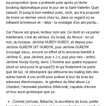
ma proposition (puis a prétexté juste après un lâche
booking diplomatique pour le jour de la Saint-Valentin. Quel
salaud). Et jusqu’à mon meilleur pote, Jack, qui m’a proposé
de boire un dernier verre chez lui, dans un regard où se
mêlaient la tristesse et – déjà – la nostalgie d’un ami perdu…
Car l’heure est grave, lecteur mon ami. Ce dont on va parler
maintenant, c’est du sérieux. Du brutal, du féroce : en un
mot, du toxique. Jérôme HURDY-GURDY, et depuis peu
Jérôme GURDYK DIT HURDYK, puis Jérôme GURDYK
(courage vieux, encore un effort et tu arriveras bientôt à
Jérôme G., puis Jérôme, puis « J », puis plus rien – enfin).
Jérôme Hurdy-Gurdy, donc. L’homme aux quatre myspace
(dont un seul pour le groupe[1] et qui finalement ne parle
que de lui) ; le désespéré qui détourne les mailing-lists des
autres bands à son profit pour polluer à tour de bras les
adresses électroniques ; le géniteur du létal album
La
Chatière
; l’anomalie plumitive d’Arkronik, capable d’écrire
un truc aussi grotesque que ça :
« …Comme j’arrivais, Natacha, la secrétaire du boss, petite