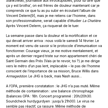
Siankowski, journaliste aux Inrockuptibles, pour lui dire que
ça y est brotha’, on est frères de douleur maintenant car je
comprends ce que tu as pu subir en écoutant l’album de
Vincent Delerm[9], mais je me retiens car l’homme, dans
son professionnalisme, serait capable d’étudier
La Chatière
.
Après Vincent Delerm, ça risquerait de le tuer.
La semaine passe dans la douleur et la mortification et ce
qui devait arriver arriva : nous voilà le samedi 14 février. Le
moment est venu de savoir si le protocole d’immunisation va
fonctionner. Courage vieux, je me motive mentalement, et
après un dernier regard triste sur mon appartement chéri de
Saint Germain des Prés (Vais-je te revoir, toi ?) je me dirige
vers le métro d’un pas lent, implacable – le pas de l’homme
conscient de l’importance de sa mission, Bruce Willis dans
Armageddon
. Le JHG is back, mais Nash aussi…
A l’OPA, première constatation : le JHG n’a pas muté. Même
méthode de contamination : une balance chronophage
(balances OPA : 18h. Concert programmé : 20h/20h30.
Soundcheck hurdygurdyen : jusqu’à 21h00). Le virus ne
semble pas réactif, ça rassure. Même méthode de