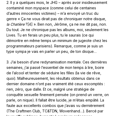
2. Il y a quelques mois, le JHG – après avoir insidieusement
contaminé mon myspace (comme celui de centaines
d’autres innocentes victimes) – m’a envoyé un truc du
genre « Ça ne vous dirait pas de chroniquer notre disque,
la Chatière
?[4] ». Ben non, Jérôme, ça ne me dit pas, non.
Du tout. Je ne chronique pas les albums, moi, seulement les
Lives. Tu en ferais un peu plus, tu le saurais (ce qui
démontre en même temps un minimum de jugeote chez les
programmateurs parisiens). Remarque, comme je suis un
type sympa je vais en parler un peu, de ton disque…
3. J’ai besoin d’une redynamisation mentale. Ces dernières
semaines, j’ai passé l’essentiel de mon temps à lire, boire
de l’alcool et tenter de séduire les filles (la vie de rêve,
quoi). Malheureusement, les résultats obtenus dans ce
dernier domaine n’ont pas vraiment été ceux escomptés :
rien, zéro, que dalle. Et ce, malgré une stratégie de
conquête sexuelle finement pensée (on prend un verre, on
parle, on nique). Il fallait être lucide, je m’étais empâté. La
faute aux excellents combos que j’avais vu dernièrement
(The Craftmen Club, TC&TDN, Wovenhand…). Bercé par