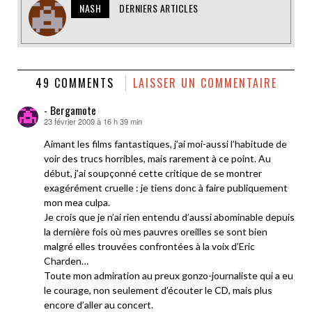
NASH
DERNIERS ARTICLES
49 COMMENTS
LAISSER UN COMMENTAIRE
- Bergamote
23 février 2009 à 16 h 39 min
dit :
Aimant les films fantastiques, j’ai moi-aussi l’habitude de
voir des trucs horribles, mais rarement à ce point. Au
début, j’ai soupçonné cette critique de se montrer
exagérément cruelle : je tiens donc à faire publiquement
mon mea culpa.
Je crois que je n’ai rien entendu d’aussi abominable depuis
la dernière fois où mes pauvres oreilles se sont bien
malgré elles trouvées confrontées à la voix d’Eric
Charden…
Toute mon admiration au preux gonzo-journaliste qui a eu
le courage, non seulement d’écouter le CD, mais plus
encore d’aller au concert.