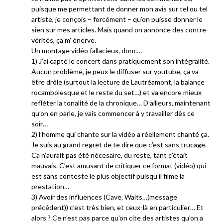
puisque me permettant de donner mon avis sur tel ou tel
artiste, je conçois – forcément – qu’on puisse donner le
sien sur mes articles. Mais quand on annonce des contre-
vérités, ça m’ énerve.
Un montage vidéo fallacieux, donc…
1) J’ai capté le concert dans pratiquement son intégralité.
Aucun problème, je peux le diffuser sur youtube, ça va
être drôle (surtout la lecture de Lautréamont, la balance
rocambolesque et le reste du set…) et va encore mieux
refléter la tonalité de la chronique… D’ailleurs, maintenant
qu’on en parle, je vais commencer à y travailler dès ce
soir…
2) l’homme qui chante sur la vidéo a réellement chanté ça.
Je suis au grand regret de te dire que c’est sans trucage.
Ca n’aurait pas été nécesaire, du reste, tant c’était
mauvais. C’est amusant de critiquer ce format (vidéo) qui
est sans conteste le plus objectif puisqu’il filme la
prestation…
3) Avoir des influences (Cave, Waits…(message
précédent)) c’est très bien, et ceux-là en particulier… Et
alors ? Ce n’est pas parce qu’on cite des artistes qu’on a