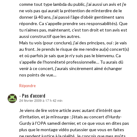
comme tout type lambda du public, j’ai aussi un avis et j’e
ne vois pas qui aurait la prétention de m’interdire de le
donner (à 40 ans, j’ai passé l’âge d’obéir gentiment sans
répondre. Ca s’appelle prendre ses responsabilités). Que
tu n’aimes pas, maintenant, c’est ton droit et ton avis est
aussi constructif que les autres.
Mais tu vois (pour conclure), j’ai des principes, oui : je vais
au front. Je prends le risque de me rendre au(x) concert(s)
et où parfois je sais que je n’y suis pas le bienvenu. Ca
s’appelle de l’honnêteté professionnelle… Tu aurais dû
venir à ce concert, j’aurais sincèrement aimé échanger
nos points de vue…
Répondre
- Pas d'accord
24 février 2009 à 17 h 42 min
dit :
Je viens de lire votre article avec autant d’intérêt que
d’irritation, et je m’insurge : j’étais au concert d’Hurdy-
Gurdy à l’OPA samedi dernier, et ce que vous en dites pas
plus que le montage vidéo putassier que vous en faites
ne rendent justice à la réalité. Je conçois que mes goûts