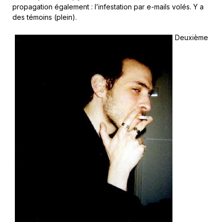
propagation également : l’infestation par e-mails volés. Y a
des témoins (plein).
Deuxième