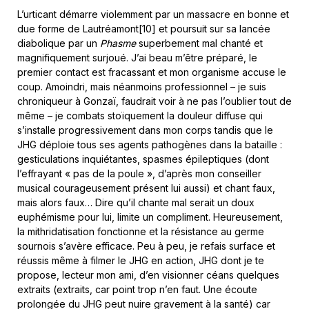
L’urticant démarre violemment par un massacre en bonne et
due forme de Lautréamont[10] et poursuit sur sa lancée
diabolique par un
Phasme
superbement mal chanté et
magnifiquement surjoué. J’ai beau m’être préparé, le
premier contact est fracassant et mon organisme accuse le
coup. Amoindri, mais néanmoins professionnel – je suis
chroniqueur à Gonzaï, faudrait voir à ne pas l’oublier tout de
même – je combats stoïquement la douleur diffuse qui
s’installe progressivement dans mon corps tandis que le
JHG déploie tous ses agents pathogènes dans la bataille :
gesticulations inquiétantes, spasmes épileptiques (dont
l’effrayant « pas de la poule », d’après mon conseiller
musical courageusement présent lui aussi) et chant faux,
mais alors faux… Dire qu’il chante mal serait un doux
euphémisme pour lui, limite un compliment. Heureusement,
la mithridatisation fonctionne et la résistance au germe
sournois s’avère efficace. Peu à peu, je refais surface et
réussis même à filmer le JHG en action, JHG dont je te
propose, lecteur mon ami, d’en visionner céans quelques
extraits (extraits, car point trop n’en faut. Une écoute
prolongée du JHG peut nuire gravement à la santé) car