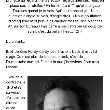
brunette au regard intense et aux regards intenses, remit en
place ses jarretelles / En forme, Gurd’ ?, qu’elle lança…/
Toujours quand je te vois, Nat’, lui rétorquai-je… Une
question d’angle, tu vois, d’angle droit…/ Nous pouffâmes
idiotesquement et puis je fis claquer mes feuilles blanches
A4 sur son bureau / Fais gaffe à pas t’attraper un coup de
soleil, c’est du brillant hein…. [2] »
Du brillant…
Bref, Jérôme Hurdy-Gurdy. Le néfaste is back, il est vital
d’agir. Ce n’est plus de la critique rock, c’est de
l’humanitaire musical. Et c’est là que j’interviens. Pour trois
raisons :
1. J’ai déjà
contracté le
JHG et j’ai
survécu
(l’alcool, on
dira ce
qu’on