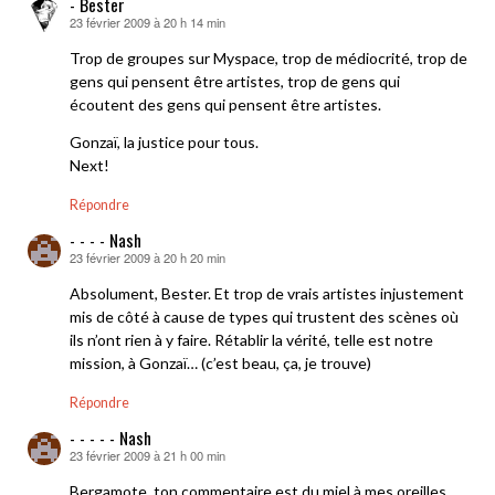
- Bester
23 février 2009 à 20 h 14 min
dit :
Trop de groupes sur Myspace, trop de médiocrité, trop de
gens qui pensent être artistes, trop de gens qui
écoutent des gens qui pensent être artistes.
Gonzaï, la justice pour tous.
Next!
Répondre
- - - - Nash
23 février 2009 à 20 h 20 min
dit :
Absolument, Bester. Et trop de vrais artistes injustement
mis de côté à cause de types qui trustent des scènes où
ils n’ont rien à y faire. Rétablir la vérité, telle est notre
mission, à Gonzaï… (c’est beau, ça, je trouve)
Répondre
- - - - - Nash
23 février 2009 à 21 h 00 min
dit :
Bergamote, ton commentaire est du miel à mes oreilles…