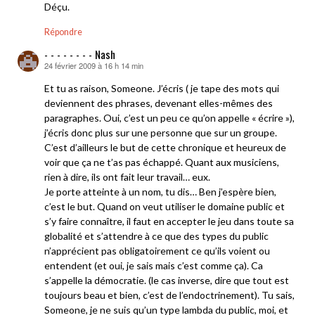
Déçu.
Répondre
- - - - - - - - Nash
24 février 2009 à 16 h 14 min
dit :
Et tu as raison, Someone. J’écris ( je tape des mots qui
deviennent des phrases, devenant elles-mêmes des
paragraphes. Oui, c’est un peu ce qu’on appelle « écrire »),
j’écris donc plus sur une personne que sur un groupe.
C’est d’ailleurs le but de cette chronique et heureux de
voir que ça ne t’as pas échappé. Quant aux musiciens,
rien à dire, ils ont fait leur travail… eux.
Je porte atteinte à un nom, tu dis… Ben j’espère bien,
c’est le but. Quand on veut utiliser le domaine public et
s’y faire connaître, il faut en accepter le jeu dans toute sa
globalité et s’attendre à ce que des types du public
n’apprécient pas obligatoirement ce qu’ils voient ou
entendent (et oui, je sais mais c’est comme ça). Ca
s’appelle la démocratie. (le cas inverse, dire que tout est
toujours beau et bien, c’est de l’endoctrinement). Tu sais,
Someone, je ne suis qu’un type lambda du public, moi, et