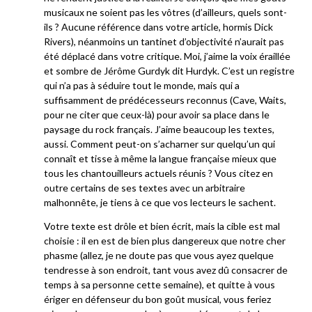
musicaux ne soient pas les vôtres (d’ailleurs, quels sont-
ils ? Aucune référence dans votre article, hormis Dick
Rivers), néanmoins un tantinet d’objectivité n’aurait pas
été déplacé dans votre critique. Moi, j’aime la voix éraillée
et sombre de Jérôme Gurdyk dit Hurdyk. C’est un registre
qui n’a pas à séduire tout le monde, mais qui a
suffisamment de prédécesseurs reconnus (Cave, Waits,
pour ne citer que ceux-là) pour avoir sa place dans le
paysage du rock français. J’aime beaucoup les textes,
aussi. Comment peut-on s’acharner sur quelqu’un qui
connaît et tisse à même la langue française mieux que
tous les chantouilleurs actuels réunis ? Vous citez en
outre certains de ses textes avec un arbitraire
malhonnête, je tiens à ce que vos lecteurs le sachent.
Votre texte est drôle et bien écrit, mais la cible est mal
choisie : il en est de bien plus dangereux que notre cher
phasme (allez, je ne doute pas que vous ayez quelque
tendresse à son endroit, tant vous avez dû consacrer de
temps à sa personne cette semaine), et quitte à vous
ériger en défenseur du bon goût musical, vous feriez