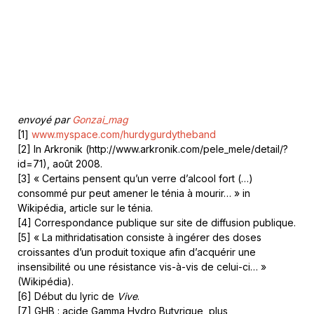
envoyé par
Gonzai_mag
[1]
www.myspace.com/hurdygurdytheband
[2] In Arkronik (http://www.arkronik.com/pele_mele/detail/?
id=71), août 2008.
[3] « Certains pensent qu’un verre d’alcool fort (…)
consommé pur peut amener le ténia à mourir… » in
Wikipédia, article sur le ténia.
[4] Correspondance publique sur site de diffusion publique.
[5] « La mithridatisation consiste à ingérer des doses
croissantes d’un produit toxique afin d’acquérir une
insensibilité ou une résistance vis-à-vis de celui-ci… »
(Wikipédia).
[6] Début du lyric de
Vive
.
[7] GHB : acide Gamma Hydro Butyrique, plus