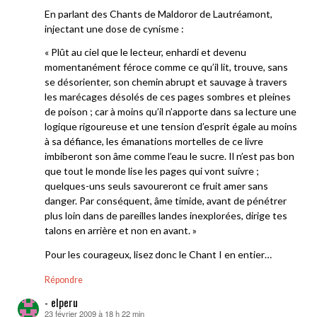
En parlant des Chants de Maldoror de Lautréamont,
injectant une dose de cynisme :
« Plût au ciel que le lecteur, enhardi et devenu
momentanément féroce comme ce qu’il lit, trouve, sans
se désorienter, son chemin abrupt et sauvage à travers
les marécages désolés de ces pages sombres et pleines
de poison ; car à moins qu’il n’apporte dans sa lecture une
logique rigoureuse et une tension d’esprit égale au moins
à sa défiance, les émanations mortelles de ce livre
imbiberont son âme comme l’eau le sucre. Il n’est pas bon
que tout le monde lise les pages qui vont suivre ;
quelques-uns seuls savoureront ce fruit amer sans
danger. Par conséquent, âme timide, avant de pénétrer
plus loin dans de pareilles landes inexplorées, dirige tes
talons en arrière et non en avant. »
Pour les courageux, lisez donc le Chant I en entier…
Répondre
- elperu
23 février 2009 à 18 h 22 min
dit :