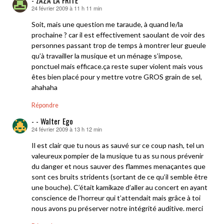
24 février 2009 à 11 h 11 min
dit :
Soit, mais une question me taraude, à quand le/la
prochaine ? car il est effectivement saoulant de voir des
personnes passant trop de temps à montrer leur gueule
qu’à travailler la musique et un ménage s’impose,
ponctuel mais efficace.ça reste super violent mais vous
êtes bien placé pour y mettre votre GROS grain de sel,
ahahaha
Répondre
- - Walter Ego
24 février 2009 à 13 h 12 min
dit :
Il est clair que tu nous as sauvé sur ce coup nash, tel un
valeureux pompier de la musique tu as su nous prévenir
du danger et nous sauver des flammes menaçantes que
sont ces bruits stridents (sortant de ce qu’il semble être
une bouche). C’était kamikaze d’aller au concert en ayant
conscience de l’horreur qui t’attendait mais grâce à toi
nous avons pu préserver notre intégrité auditive. merci