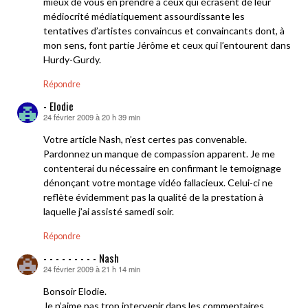
mieux de vous en prendre à ceux qui écrasent de leur
médiocrité médiatiquement assourdissante les
tentatives d’artistes convaincus et convaincants dont, à
mon sens, font partie Jérôme et ceux qui l’entourent dans
Hurdy-Gurdy.
Répondre
- Elodie
24 février 2009 à 20 h 39 min
dit :
Votre article Nash, n’est certes pas convenable.
Pardonnez un manque de compassion apparent. Je me
contenterai du nécessaire en confirmant le temoignage
dénonçant votre montage vidéo fallacieux. Celui-ci ne
reflète évidemment pas la qualité de la prestation à
laquelle j’ai assisté samedi soir.
Répondre
- - - - - - - - - Nash
24 février 2009 à 21 h 14 min
dit :
Bonsoir Elodie.
Je n’aime pas trop intervenir dans les commentaires,