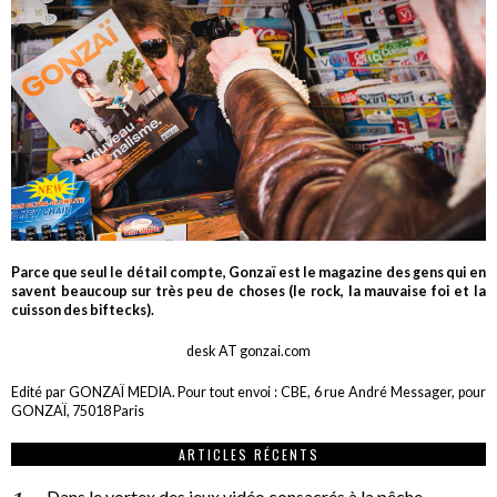
Parce que seul le détail compte, Gonzaï est le magazine des gens qui en
savent beaucoup sur très peu de choses (le rock, la mauvaise foi et la
cuisson des biftecks).
desk AT gonzai.com
Edité par GONZAÏ MEDIA. Pour tout envoi : CBE, 6 rue André Messager, pour
GONZAÏ, 75018 Paris
ARTICLES RÉCENTS
Dans le vortex des jeux vidéo consacrés à la pêche