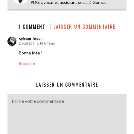
PDG, avocat et assistant social à Gonzaï.
1 COMMENT
LAISSER UN COMMENTAIRE
sylvain fesson
2 août 2011 à 16 h 49 min
dit :
Bonne idée !
Répondre
LAISSER UN COMMENTAIRE