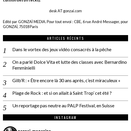
cuisson des biftecks).
desk AT gonzai.com
Edité par GONZAÏ MEDIA. Pour tout envoi : CBE, 6 rue André Messager, pour
GONZAÏ, 75018 Paris
ARTICLES RÉCENTS
Dans le vortex des jeux vidéo consacrés à la pêche
On a parlé Dolce Vita et lutte des classes avec Bernardino
Femminielli
Gilb’R : « Être encore là 30 ans après, c’est miraculeux »
Plage de Rock : et si on allait à Saint Trop’ cet été ?
Un reportage pas neutre au PALP Festival, en Suisse
INSTAGRAM