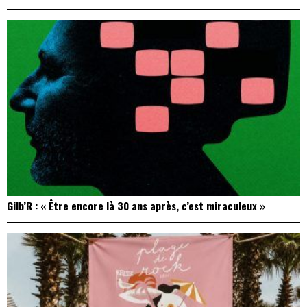
Gilb’R : « Être encore là 30 ans après, c’est miraculeux »