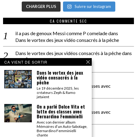
CHARGER PLUS
Suivre sur Instagram
CA COMMENTE SEC
il a pas de genoux Messi comme P comelade
dans
Dans le vortex des jeux vidéo consacrés à la pêche
Dans le vortex des jeux vidéos consacrés à la pêche
dans
PACÔME THIELLEMENT
CA VIENT DE SORTIR
La séance d’Hip Gnose
Dans le vortex des jeux
vidéo consacrés à la
La Patrie
dans
pêche
On a parlé Dolce Vita et lutte des classes avec
Le 19 décembre 2025, les
Bernardino Femminielli
créateurs Zeph & Ramo
jetaient
carte noire negra à l'o tiede
dans
On a parlé Dolce Vita et
lutte des classes avec
On a parlé Dolce Vita et lutte des classes avec
Bernardino Femminielli
Bernardino Femminielli
Avec son dernier album
Mémoires d’un Auto-Sabotage,
moise et son mascaré
dans
Bernardino Femminielli
chante