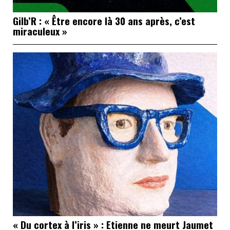
Gilb’R : « Être encore là 30 ans après, c’est
miraculeux »
« Du cortex à l’iris » : Etienne ne meurt Jaumet