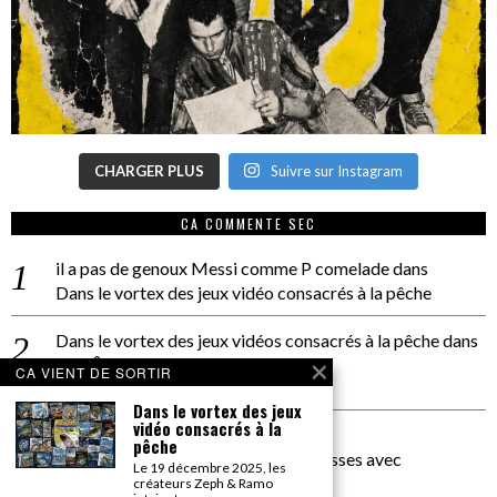
CHARGER PLUS
Suivre sur Instagram
CA COMMENTE SEC
il a pas de genoux Messi comme P comelade
dans
Dans le vortex des jeux vidéo consacrés à la pêche
Dans le vortex des jeux vidéos consacrés à la pêche
dans
PACÔME THIELLEMENT
CA VIENT DE SORTIR
La séance d’Hip Gnose
Dans le vortex des jeux
vidéo consacrés à la
La Patrie
dans
pêche
On a parlé Dolce Vita et lutte des classes avec
Le 19 décembre 2025, les
Bernardino Femminielli
créateurs Zeph & Ramo