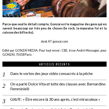
Parce que seul le détail compte, Gonzaï est le magazine des gens qui en
savent beaucoup sur très peu de choses (le rock, la mauvaise foi et la
cuisson des biftecks).
desk AT gonzai.com
Edité par GONZAÏ MEDIA. Pour tout envoi : CBE, 6 rue André Messager, pour
GONZAÏ, 75018 Paris
ARTICLES RÉCENTS
Dans le vortex des jeux vidéo consacrés à la pêche
On a parlé Dolce Vita et lutte des classes avec Bernardino
Femminielli
Gilb’R : « Être encore là 30 ans après, c’est miraculeux »