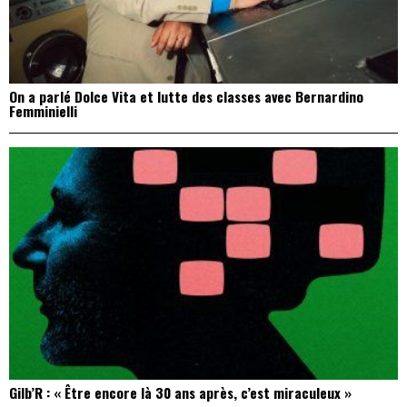
On a parlé Dolce Vita et lutte des classes avec Bernardino
Femminielli
Gilb’R : « Être encore là 30 ans après, c’est miraculeux »