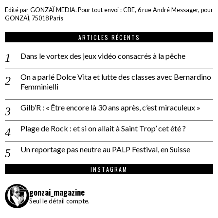
Edité par GONZAÏ MEDIA. Pour tout envoi : CBE, 6 rue André Messager, pour
GONZAÏ, 75018 Paris
ARTICLES RÉCENTS
Dans le vortex des jeux vidéo consacrés à la pêche
On a parlé Dolce Vita et lutte des classes avec Bernardino
Femminielli
Gilb’R : « Être encore là 30 ans après, c’est miraculeux »
Plage de Rock : et si on allait à Saint Trop’ cet été ?
Un reportage pas neutre au PALP Festival, en Suisse
INSTAGRAM
gonzai_magazine
Seul le détail compte.