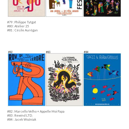
#79 : Philippe Tytgat
#80 : Atelier 25
#81 : Cécile Aurégan
#82 : Marcello Velho + Appelle Moi Papa
#83 :
Rewind LTD.
#84 : Jacek Woźniak