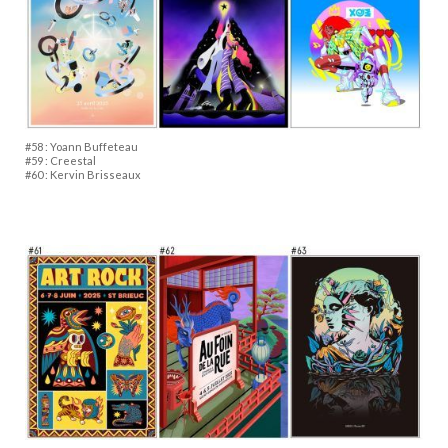
#58 : Yoann Buffeteau
#59 : Creestal
#60 : Kervin Brisseaux