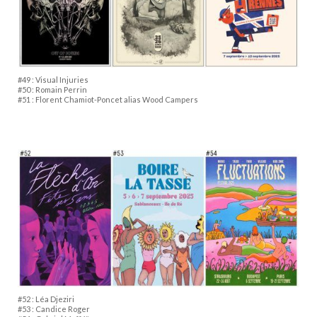
#49 : Visual Injuries
#50 : Romain Perrin
#51 : Florent Chamiot-Poncet alias Wood Campers
#52 : Léa Djeziri
#53 : Candice Roger