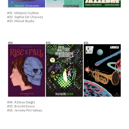
#31 : Mélanie Guitton
#32 : Sophie De Chassey
#33 : Minuit Studio
#34 : À Deux Doigts
#35 : Brecht Evens
#36 : Jeremy Perrodeau