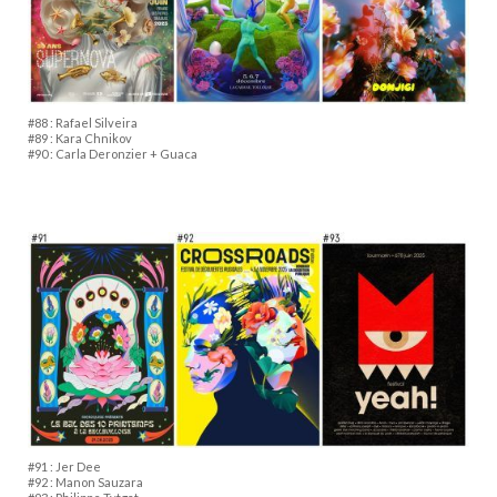
#88 : Rafael Silveira
#89 : Kara Chnikov
#90 : Carla Deronzier + Guaca
#91 : Jer Dee
#92 : Manon Sauzara