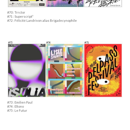
#70 : Trrctor
#71 : Superscript²
#72 : Félicité Landrivon alias Brigadecynophile
#73 : Emilien Paul
#74 : Eltono
#75 : Le Futur