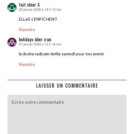
fait chier S
29 janvier 2026 à 18 h 13 min
dit :
ELLeS s’ENFICHENT
Répondre
holidays über iran
31 janvier 2026 à 12 h 18 min
dit :
la droite radicale defile samedi pour ton avenir
Répondre
LAISSER UN COMMENTAIRE