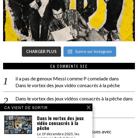
CHARGER PLUS
Suivre sur Instagram
CA COMMENTE SEC
il a pas de genoux Messi comme P comelade
dans
Dans le vortex des jeux vidéo consacrés à la pêche
Dans le vortex des jeux vidéos consacrés à la pêche
dans
PACÔME THIELLEMENT
CA VIENT DE SORTIR
La séance d’Hip Gnose
Dans le vortex des jeux
vidéo consacrés à la
La Patrie
dans
pêche
On a parlé Dolce Vita et lutte des classes avec
Le 19 décembre 2025, les
Bernardino Femminielli