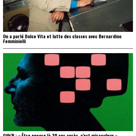
On a parlé Dolce Vita et lutte des classes avec Bernardino
Femminielli
Gilb’R : « Être encore là 30 ans après, c’est miraculeux »