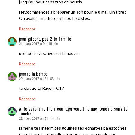
jusqu’au bout sans trop de soucis.
Hey,commencez à préparer un son pour le 8 mai. Un titre :
On avait l’armistice,revla les fascistes.
Répondre
jean gilbert, pas 2 ta famille
21 mars 2017 à 9 h 49 min
dit :
porque te vas, avec un famasse
Répondre
jeaane la bombe
22 mars 2017 à 13 h 03 min
dit :
tu claque ta Rave, TOI ?
Répondre
Ai le syndrome frein court,ça veut dire que jtencule sans te
toucher
22 mars 2017 à 17 h 14 min
dit :
ramène tes intermites gouines,tes écharpes palestoches
et tes potes aux oreilles trouées,ai connu un de ces