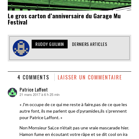
Le gros carton d’anniversaire du Garage Mu
Festival
RUDDY GUILMIN
DERNIERS ARTICLES
4 COMMENTS
LAISSER UN COMMENTAIRE
Patrice Laffont
21 mars 2017 à 6 h 25 min
dit :
« J’m occupe de ce qui me reste à faire,pas de ce que les
autre font, ils me parlent que d’pyramides,ils s’prennent
pour Patrice Laffont. »
Non Monsieur Sai,ce n’était pas une vraie mascarade hier.
Hamon fume en écoutant votre râpe et se dit cool on ira