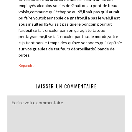
employés alcoolos sosies de Gnafron,au pont de beau
voisin,commune qui échappe au 69,il sait pas qu’il aurait
pu faire youtubeur sosie de gnafron,il a pas le web,il est
sous insultes h24,il sait pas que le boncoin pourrait
l’aider,il se fait enculer par son garagiste tatoué
pentagramme,il se fait enculer par tout le monde,votre
clip tient bon le temps des quinze secondes,qui s’apitoie
sur vos gueules de teufeurs débrouillards?,bande de
putes.
Répondre
LAISSER UN COMMENTAIRE