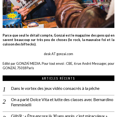
Parce que seul le détail compte, Gonzaï est le magazine des gens qui en
savent beaucoup sur très peu de choses (le rock, la mauvaise foi et la
cuisson des biftecks).
desk AT gonzai.com
Edité par GONZAÏ MEDIA. Pour tout envoi : CBE, 6 rue André Messager, pour
GONZAÏ, 75018 Paris
ARTICLES RÉCENTS
Dans le vortex des jeux vidéo consacrés à la pêche
On a parlé Dolce Vita et lutte des classes avec Bernardino
Femminielli
Gilb’R : « Être encore là 30 ans après, c’est miraculeux »