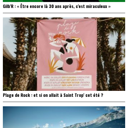
Gilb’R : « Être encore là 30 ans après, c’est miraculeux »
Plage de Rock : et si on allait à Saint Trop’ cet été ?