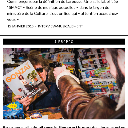
Commençons par la définition du Larousse. Une salle labellisée
“SMAC” – Scène de musique actuelles – dans le jargon du
ministère de la Culture, c’est un lieu qui – attention accrochez-
vous –
15 JANVIER 2015
INTERVIEW
·
MUSICALEMENT
A PROPOS
Parce que seul le détail compte, Gonzaï est le magazine des gens qui en