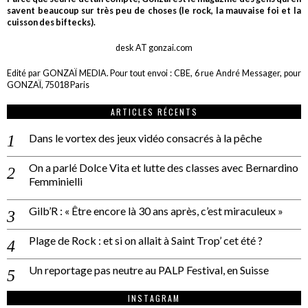
savent beaucoup sur très peu de choses (le rock, la mauvaise foi et la
cuisson des biftecks).
desk AT gonzai.com
Edité par GONZAÏ MEDIA. Pour tout envoi : CBE, 6 rue André Messager, pour
GONZAÏ, 75018 Paris
ARTICLES RÉCENTS
Dans le vortex des jeux vidéo consacrés à la pêche
On a parlé Dolce Vita et lutte des classes avec Bernardino
Femminielli
Gilb’R : « Être encore là 30 ans après, c’est miraculeux »
Plage de Rock : et si on allait à Saint Trop’ cet été ?
Un reportage pas neutre au PALP Festival, en Suisse
INSTAGRAM