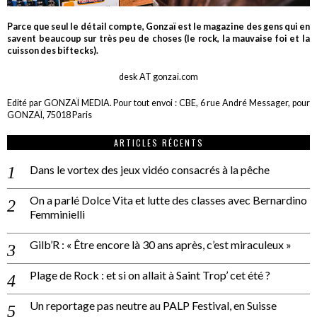
Parce que seul le détail compte, Gonzaï est le magazine des gens qui en
savent beaucoup sur très peu de choses (le rock, la mauvaise foi et la
cuisson des biftecks).
desk AT gonzai.com
Edité par GONZAÏ MEDIA. Pour tout envoi : CBE, 6 rue André Messager, pour
GONZAÏ, 75018 Paris
ARTICLES RÉCENTS
Dans le vortex des jeux vidéo consacrés à la pêche
On a parlé Dolce Vita et lutte des classes avec Bernardino
Femminielli
Gilb’R : « Être encore là 30 ans après, c’est miraculeux »
Plage de Rock : et si on allait à Saint Trop’ cet été ?
Un reportage pas neutre au PALP Festival, en Suisse