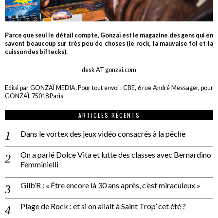
Parce que seul le détail compte, Gonzaï est le magazine des gens qui en
savent beaucoup sur très peu de choses (le rock, la mauvaise foi et la
cuisson des biftecks).
desk AT gonzai.com
Edité par GONZAÏ MEDIA. Pour tout envoi : CBE, 6 rue André Messager, pour
GONZAÏ, 75018 Paris
ARTICLES RÉCENTS
Dans le vortex des jeux vidéo consacrés à la pêche
On a parlé Dolce Vita et lutte des classes avec Bernardino
Femminielli
Gilb’R : « Être encore là 30 ans après, c’est miraculeux »
Plage de Rock : et si on allait à Saint Trop’ cet été ?