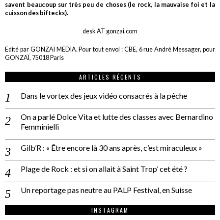
savent beaucoup sur très peu de choses (le rock, la mauvaise foi et la
cuisson des biftecks).
desk AT gonzai.com
Edité par GONZAÏ MEDIA. Pour tout envoi : CBE, 6 rue André Messager, pour
GONZAÏ, 75018 Paris
ARTICLES RÉCENTS
Dans le vortex des jeux vidéo consacrés à la pêche
On a parlé Dolce Vita et lutte des classes avec Bernardino
Femminielli
Gilb’R : « Être encore là 30 ans après, c’est miraculeux »
Plage de Rock : et si on allait à Saint Trop’ cet été ?
Un reportage pas neutre au PALP Festival, en Suisse
INSTAGRAM