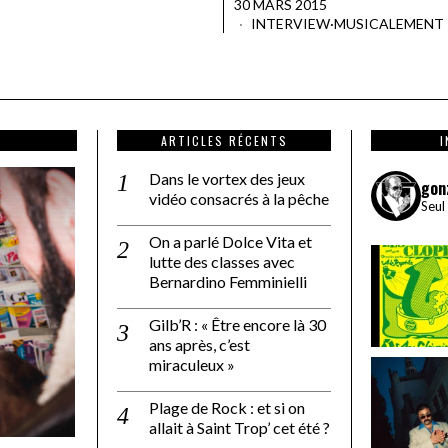
30 MARS 2015
INTERVIEW
·
MUSICALEMENT
ARTICLES RÉCENTS
Dans le vortex des jeux
gon
vidéo consacrés à la pêche
Seul
On a parlé Dolce Vita et
lutte des classes avec
Bernardino Femminielli
Gilb’R : « Être encore là 30
ans après, c’est
miraculeux »
Plage de Rock : et si on
allait à Saint Trop’ cet été ?