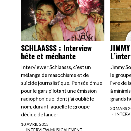
SCHLAASSS : Interview
JIMMY
bête et méchante
L’inte
Interviewer Schlaasss, c’est un
Jimmy So
mélange de masochisme et de
le group
suicide journalistique. Pensée émue
livre de 
pour le gars pilotant une émission
à minimis
radiophonique, dont j’ai oublié le
grands h
nom, durant laquelle le groupe
30 MARS 2
décide de lancer
INTERV
10 AVRIL 2015
INTERVIEW
·
MUSICALEMENT