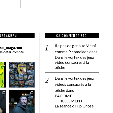
INSTAGRAM
CA COMMENTE SEC
il a pas de genoux Messi
zai_magazine
comme P comelade
dans
 le détail compte.
Dans le vortex des jeux
vidéo consacrés à la
pêche
Dans le vortex des jeux
vidéos consacrés à la
pêche
dans
PACÔME
THIELLEMENT
La séance d’Hip Gnose