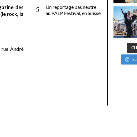
Un reportage pas neutre
gazine des
au PALP Festival, en Suisse
le rock, la
CH
 rue André
Su