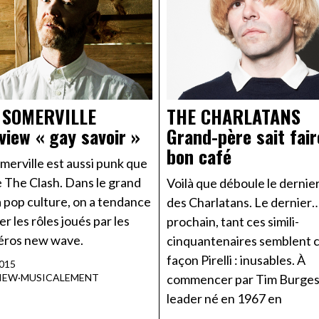
 SOMERVILLE
THE CHARLATANS
rview « gay savoir »
Grand-père sait fair
bon café
merville est aussi punk que
e The Clash. Dans le grand
Voilà que déboule le dernie
la pop culture, on a tendance
des Charlatans. Le dernier…
er les rôles joués par les
prochain, tant ces simili-
éros new wave.
cinquantenaires semblent 
façon Pirelli : inusables. À
015
IEW
·
MUSICALEMENT
commencer par Tim Burgess
leader né en 1967 en