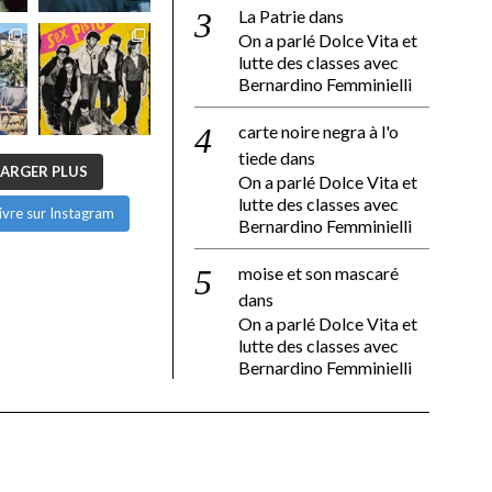
La Patrie
dans
On a parlé Dolce Vita et
lutte des classes avec
Bernardino Femminielli
carte noire negra à l'o
tiede
dans
ARGER PLUS
On a parlé Dolce Vita et
lutte des classes avec
ivre sur Instagram
Bernardino Femminielli
moise et son mascaré
dans
On a parlé Dolce Vita et
lutte des classes avec
Bernardino Femminielli