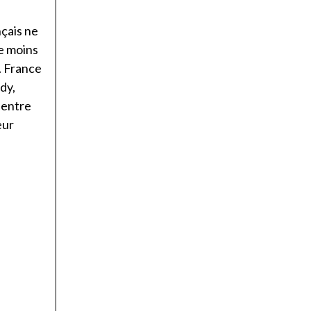
çais ne
e moins
. France
dy,
 entre
eur