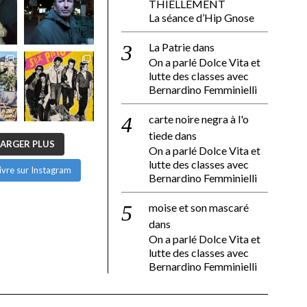
THIELLEMENT
La séance d’Hip Gnose
La Patrie
dans
On a parlé Dolce Vita et
lutte des classes avec
Bernardino Femminielli
carte noire negra à l'o
tiede
dans
ARGER PLUS
On a parlé Dolce Vita et
lutte des classes avec
ivre sur Instagram
Bernardino Femminielli
moise et son mascaré
dans
On a parlé Dolce Vita et
lutte des classes avec
Bernardino Femminielli