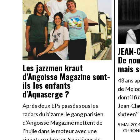
JEAN-
De nou
Les jazzmen kraut
mais s
d’Angoisse Magazine sont-
43 ans ap
ils les enfants
de Melod
d’Aquaserge ?
dont il f
Jean-Clau
Après deux EPs passés sous les
sixteen’’
radars du bizarre, le gang parisien
d’Angoisse Magazine mettent de
5 MAI 201
l’huile dans le moteur avec une
CHRON
signature chez les Nancéiens de