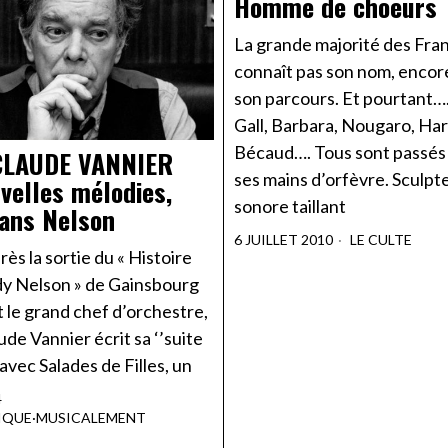
Homme de choeurs
La grande majorité des Fran
connaît pas son nom, encor
son parcours. Et pourtant…
Gall, Barbara, Nougaro, Har
Bécaud…. Tous sont passés
CLAUDE VANNIER
ses mains d’orfèvre. Sculpt
velles mélodies,
sonore taillant
ans Nelson
6 JUILLET 2010
LE CULTE
rès la sortie du « Histoire
y Nelson » de Gainsbourg
ut le grand chef d’orchestre,
de Vannier écrit sa ‘’suite
 avec Salades de Filles, un
4
IQUE
·
MUSICALEMENT