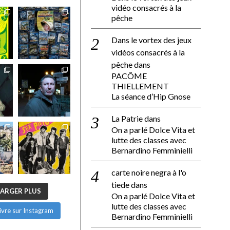
vidéo consacrés à la
pêche
Dans le vortex des jeux
vidéos consacrés à la
pêche
dans
PACÔME
THIELLEMENT
La séance d’Hip Gnose
La Patrie
dans
On a parlé Dolce Vita et
lutte des classes avec
Bernardino Femminielli
carte noire negra à l'o
tiede
dans
ARGER PLUS
On a parlé Dolce Vita et
lutte des classes avec
ivre sur Instagram
Bernardino Femminielli