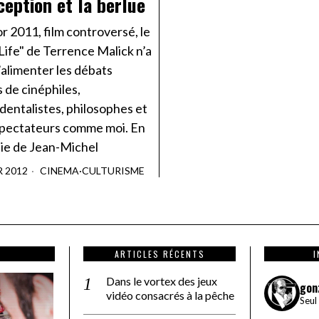
ception et la berlue
r 2011, film controversé, le
Life" de Terrence Malick n’a
d’alimenter les débats
 de cinéphiles,
dentalistes, philosophes et
spectateurs comme moi. En
e de Jean-Michel
R 2012
CINEMA
·
CULTURISME
ARTICLES RÉCENTS
Dans le vortex des jeux
gon
vidéo consacrés à la pêche
Seul