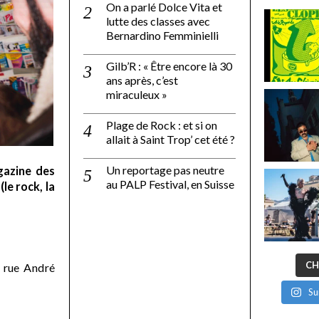
On a parlé Dolce Vita et
lutte des classes avec
Bernardino Femminielli
Gilb’R : « Être encore là 30
ans après, c’est
miraculeux »
Plage de Rock : et si on
allait à Saint Trop’ cet été ?
Un reportage pas neutre
gazine des
au PALP Festival, en Suisse
le rock, la
CH
 rue André
Su