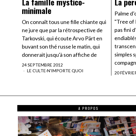
La famille mystico-
La per
minimale
Palme d’o
"Tree of 
On connaît tous une fille chiante qui
pas fini 
ne jure que par la rétrospective de
endiablés
Tarkovski, qui écoute Arvo Pärt en
transcen
buvant son thé russe le matin, qui
simples 
donnerait jusqu'à son affiche de
compagni
24 SEPTEMBRE 2012
LE CULTE
·
N'IMPORTE QUOI
20 FÉVRIE
A PROPOS