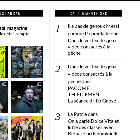
INSTAGRAM
CA COMMENTE SEC
il a pas de genoux Messi
zai_magazine
comme P comelade
dans
 le détail compte.
Dans le vortex des jeux
vidéo consacrés à la
pêche
Dans le vortex des jeux
vidéos consacrés à la
pêche
dans
PACÔME
THIELLEMENT
La séance d’Hip Gnose
La Patrie
dans
On a parlé Dolce Vita et
lutte des classes avec
Bernardino Femminielli