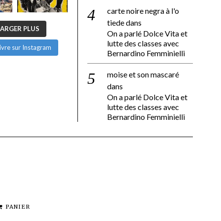
carte noire negra à l'o
tiede
dans
ARGER PLUS
On a parlé Dolce Vita et
lutte des classes avec
ivre sur Instagram
Bernardino Femminielli
moise et son mascaré
dans
On a parlé Dolce Vita et
lutte des classes avec
Bernardino Femminielli
PANIER