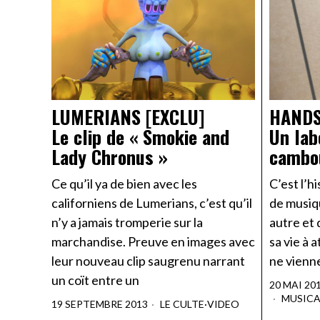
LUMERIANS [EXCLU]
HANDS
Le clip de « Smokie and
Un lab
Lady Chronus »
cambo
Ce qu’il ya de bien avec les
C’est l’h
californiens de Lumerians, c’est qu’il
de musiq
n’y a jamais tromperie sur la
autre et 
marchandise. Preuve en images avec
sa vie à
leur nouveau clip saugrenu narrant
ne vienne
un coït entre un
20 MAI 20
MUSIC
19 SEPTEMBRE 2013
LE CULTE
·
VIDEO