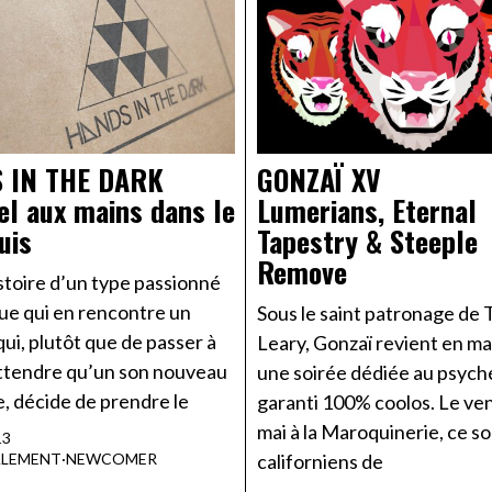
 IN THE DARK
GONZAÏ XV
el aux mains dans le
Lumerians, Eternal
uis
Tapestry & Steeple
Remove
istoire d’un type passionné
ue qui en rencontre un
Sous le saint patronage de
qui, plutôt que de passer à
Leary, Gonzaï revient en ma
 attendre qu’un son nouveau
une soirée dédiée au psyc
, décide de prendre le
garanti 100% coolos. Le ve
mai à la Maroquinerie, ce so
13
ALEMENT
·
NEWCOMER
californiens de