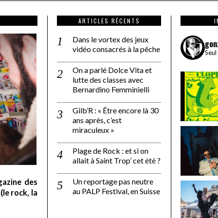
ARTICLES RÉCENTS
Dans le vortex des jeux
gon
vidéo consacrés à la pêche
Seul
On a parlé Dolce Vita et
lutte des classes avec
Bernardino Femminielli
Gilb’R : « Être encore là 30
ans après, c’est
miraculeux »
Plage de Rock : et si on
allait à Saint Trop’ cet été ?
Un reportage pas neutre
gazine des
au PALP Festival, en Suisse
le rock, la