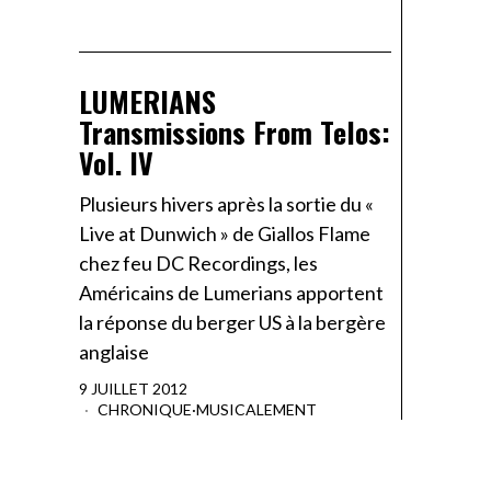
LUMERIANS
Transmissions From Telos:
Vol. IV
Plusieurs hivers après la sortie du «
Live at Dunwich » de Giallos Flame
chez feu DC Recordings, les
Américains de Lumerians apportent
la réponse du berger US à la bergère
anglaise
9 JUILLET 2012
CHRONIQUE
·
MUSICALEMENT