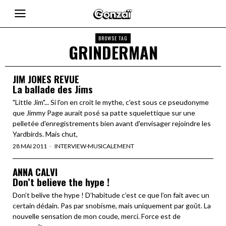
BROWSE TAG
GRINDERMAN
JIM JONES REVUE
La ballade des Jims
"Little Jim"... Si l'on en croit le mythe, c'est sous ce pseudonyme
que Jimmy Page aurait posé sa patte squelettique sur une
pelletée d'enregistrements bien avant d'envisager rejoindre les
Yardbirds. Mais chut,
28 MAI 2011
INTERVIEW
·
MUSICALEMENT
ANNA CALVI
Don’t believe the hype !
Don’t belive the hype ! D’habitude c’est ce que l’on fait avec un
certain dédain. Pas par snobisme, mais uniquement par goût. La
nouvelle sensation de mon coude, merci. Force est de