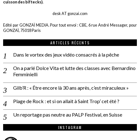
cuisson des biftecks).
desk AT gonzai.com
Edité par GONZAÏ MEDIA. Pour tout envoi : CBE, 6 rue André Messager, pour
GONZAÏ, 75018 Paris
ARTICLES RÉCENTS
Dans le vortex des jeux vidéo consacrés à la pêche
On a parlé Dolce Vita et lutte des classes avec Bernardino
Femminielli
Gilb’R : « Être encore là 30 ans après, c’est miraculeux »
Plage de Rock : et si on allait à Saint Trop’ cet été ?
Un reportage pas neutre au PALP Festival, en Suisse
INSTAGRAM