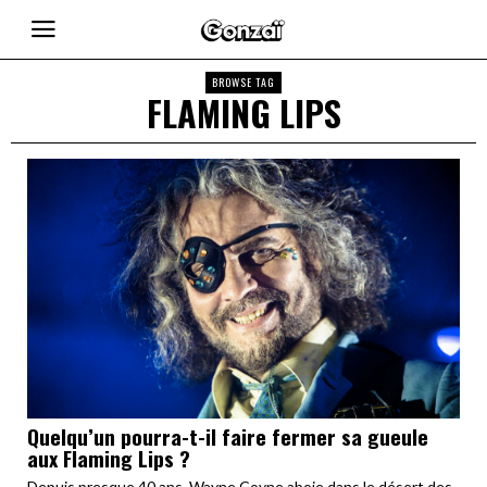
BROWSE TAG
FLAMING LIPS
Quelqu’un pourra-t-il faire fermer sa gueule
aux Flaming Lips ?
Depuis presque 40 ans, Wayne Coyne aboie dans le désert des