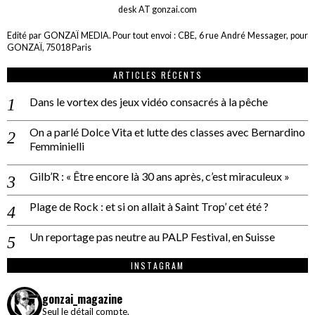
desk AT gonzai.com
Edité par GONZAÏ MEDIA. Pour tout envoi : CBE, 6 rue André Messager, pour
GONZAÏ, 75018 Paris
ARTICLES RÉCENTS
Dans le vortex des jeux vidéo consacrés à la pêche
On a parlé Dolce Vita et lutte des classes avec Bernardino
Femminielli
Gilb’R : « Être encore là 30 ans après, c’est miraculeux »
Plage de Rock : et si on allait à Saint Trop’ cet été ?
Un reportage pas neutre au PALP Festival, en Suisse
INSTAGRAM
gonzai_magazine
Seul le détail compte.