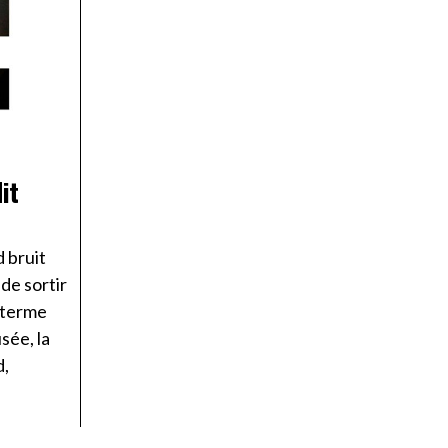
it
d bruit
 de sortir
, terme
usée, la
d,