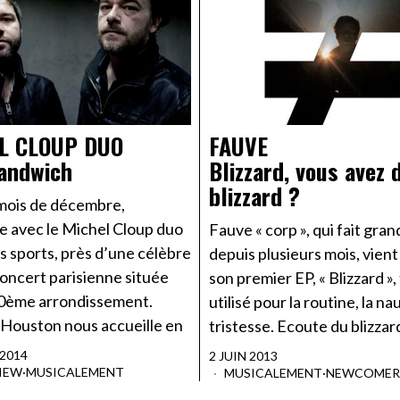
L CLOUP DUO
FAUVE
andwich
Blizzard, vous avez d
blizzard ?
 mois de décembre,
e avec le Michel Cloup duo
Fauve « corp », qui fait gran
s sports, près d’une célèbre
depuis plusieurs mois, vient
concert parisienne située
son premier EP, « Blizzard »
20ème arrondissement.
utilisé pour la routine, la na
Houston nous accueille en
tristesse. Ecoute du blizzar
 2014
2 JUIN 2013
IEW
·
MUSICALEMENT
MUSICALEMENT
·
NEWCOMER