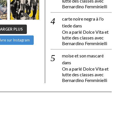
lutte des classes avec
Bernardino Femminielli
carte noire negra à l'o
tiede
dans
ARGER PLUS
On a parlé Dolce Vita et
lutte des classes avec
ivre sur Instagram
Bernardino Femminielli
moise et son mascaré
dans
On a parlé Dolce Vita et
lutte des classes avec
Bernardino Femminielli