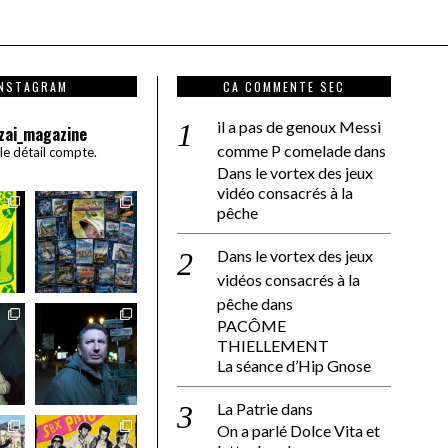
INSTAGRAM
CA COMMENTE SEC
il a pas de genoux Messi
zai_magazine
comme P comelade
dans
 le détail compte.
Dans le vortex des jeux
vidéo consacrés à la
pêche
Dans le vortex des jeux
vidéos consacrés à la
pêche
dans
PACÔME
THIELLEMENT
La séance d’Hip Gnose
La Patrie
dans
On a parlé Dolce Vita et