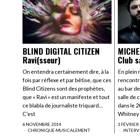
BLIND DIGITAL CITIZEN
MICHE
Ravi(sseur)
Club s
On entendra certainement dire, à la
En plein
fois par réflexe et par bêtise, que ces
rencontr
Blind Citizens sont des prophètes,
au bar de
que « Ravi » est un manifeste et tout
salle de 
ce blabla de journaliste triquard…
dans le 
C’est
Whitney 
6 NOVEMBRE 2014
3 FÉVRIER
CHRONIQUE
·
MUSICALEMENT
INTERV