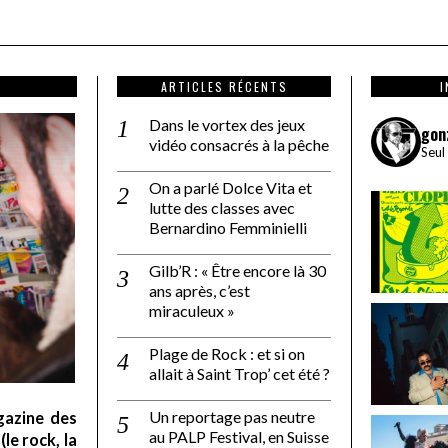
ARTICLES RÉCENTS
Dans le vortex des jeux
gon
vidéo consacrés à la pêche
Seul
On a parlé Dolce Vita et
lutte des classes avec
Bernardino Femminielli
Gilb’R : « Être encore là 30
ans après, c’est
miraculeux »
Plage de Rock : et si on
allait à Saint Trop’ cet été ?
Un reportage pas neutre
gazine des
au PALP Festival, en Suisse
le rock, la