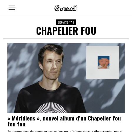
BROWSE TAG
CHAPELIER FOU
« Méridiens », nouvel album d’un Chapelier fou
fou fou
Au moment de ranger tous les musiciens dits « électroniques »