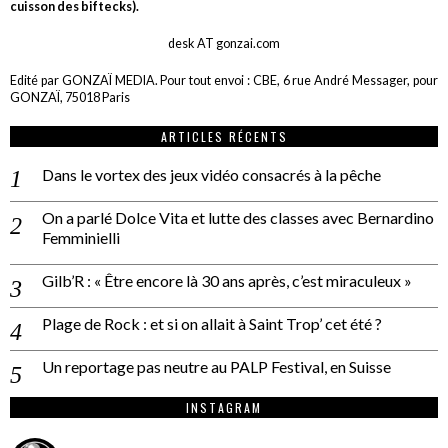
cuisson des biftecks).
desk AT gonzai.com
Edité par GONZAÏ MEDIA. Pour tout envoi : CBE, 6 rue André Messager, pour
GONZAÏ, 75018 Paris
ARTICLES RÉCENTS
Dans le vortex des jeux vidéo consacrés à la pêche
On a parlé Dolce Vita et lutte des classes avec Bernardino
Femminielli
Gilb’R : « Être encore là 30 ans après, c’est miraculeux »
Plage de Rock : et si on allait à Saint Trop’ cet été ?
Un reportage pas neutre au PALP Festival, en Suisse
INSTAGRAM