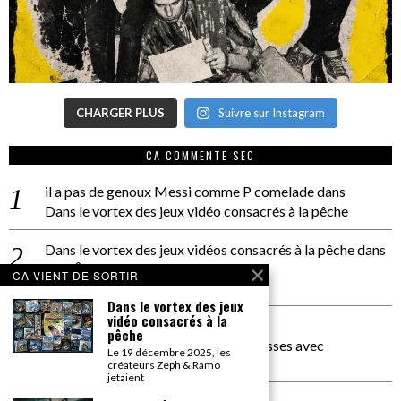
CHARGER PLUS
Suivre sur Instagram
CA COMMENTE SEC
il a pas de genoux Messi comme P comelade
dans
Dans le vortex des jeux vidéo consacrés à la pêche
Dans le vortex des jeux vidéos consacrés à la pêche
dans
PACÔME THIELLEMENT
CA VIENT DE SORTIR
La séance d’Hip Gnose
Dans le vortex des jeux
vidéo consacrés à la
La Patrie
dans
pêche
On a parlé Dolce Vita et lutte des classes avec
Le 19 décembre 2025, les
Bernardino Femminielli
créateurs Zeph & Ramo
jetaient