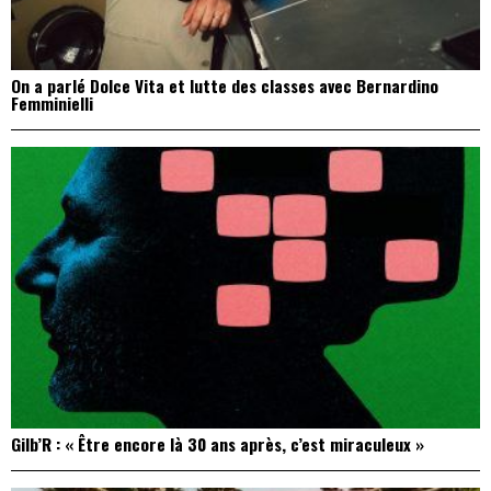
On a parlé Dolce Vita et lutte des classes avec Bernardino
Femminielli
Gilb’R : « Être encore là 30 ans après, c’est miraculeux »