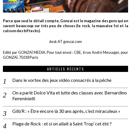
Parce que seul le détail compte, Gonzaï est le magazine des gens qui en
savent beaucoup sur très peu de choses (le rock, la mauvaise foi et la
cuisson des biftecks).
desk AT gonzai.com
Edité par GONZAÏ MEDIA. Pour tout envoi : CBE, 6 rue André Messager, pour
GONZAÏ, 75018 Paris
ARTICLES RÉCENTS
Dans le vortex des jeux vidéo consacrés à la pêche
On a parlé Dolce Vita et lutte des classes avec Bernardino
Femminielli
Gilb’R : « Être encore là 30 ans après, c’est miraculeux »
Plage de Rock : et si on allait à Saint Trop’ cet été ?