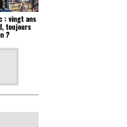
 : vingt ans
d, toujours
en ?