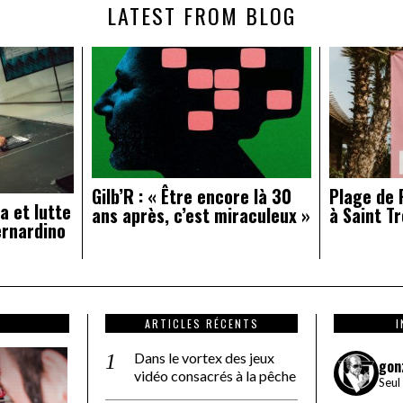
LATEST FROM BLOG
Gilb’R : « Être encore là 30
Plage de R
a et lutte
ans après, c’est miraculeux »
à Saint Tr
ernardino
ARTICLES RÉCENTS
Dans le vortex des jeux
gon
vidéo consacrés à la pêche
Seul