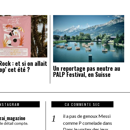
ock : et si on allait
Un reportage pas neutre au
op’ cet été ?
PALP Festival, en Suisse
INSTAGRAM
CA COMMENTE SEC
il a pas de genoux Messi
zai_magazine
comme P comelade
dans
 le détail compte.
Dans le vortex des jeux