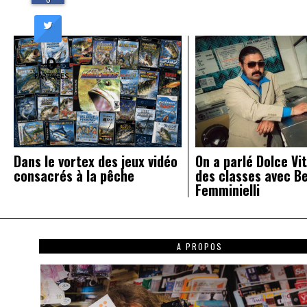
l’article
0
PARTAGES
Dans le vortex des jeux vidéo
On a parlé Dolce Vit
consacrés à la pêche
des classes avec B
Femminielli
A PROPOS