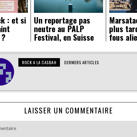
k : et si
Un reportage pas
Marsatac
aint
neutre au PALP
plus tar
 ?
Festival, en Suisse
fous ali
ROCK A LA CASBAH
DERNIERS ARTICLES
LAISSER UN COMMENTAIRE