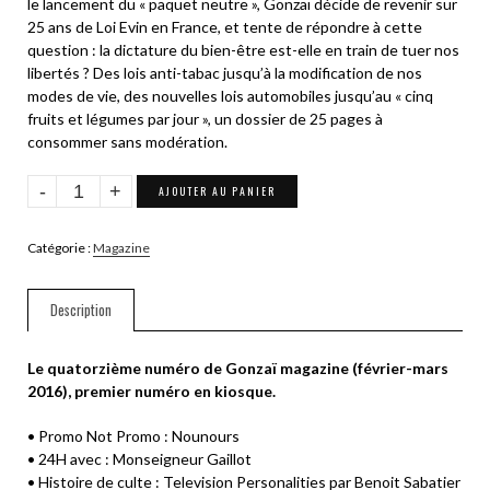
le lancement du « paquet neutre », Gonzaï décide de revenir sur
25 ans de Loi Evin en France, et tente de répondre à cette
question : la dictature du bien-être est-elle en train de tuer nos
libertés ? Des lois anti-tabac jusqu’à la modification de nos
modes de vie, des nouvelles lois automobiles jusqu’au « cinq
fruits et légumes par jour », un dossier de 25 pages à
consommer sans modération.
quantité
AJOUTER AU PANIER
de
GONZAÏ
Catégorie :
Magazine
N°14
Description
Le quatorzième numéro de Gonzaï magazine (février-mars
2016), premier numéro en kiosque.
• Promo Not Promo : Nounours
• 24H avec : Monseigneur Gaillot
• Histoire de culte : Television Personalities par Benoit Sabatier