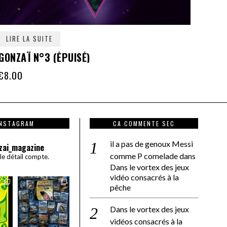
LIRE LA SUITE
GONZAÏ N°3 (ÉPUISÉ)
€
8.00
INSTAGRAM
CA COMMENTE SEC
il a pas de genoux Messi
zai_magazine
comme P comelade
dans
 le détail compte.
Dans le vortex des jeux
vidéo consacrés à la
pêche
Dans le vortex des jeux
vidéos consacrés à la