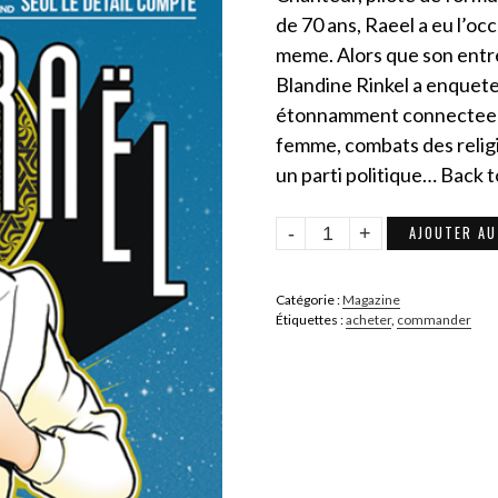
de 70 ans, Raeel a eu l’occ
meme. Alors que son entre
Blandine Rinkel a enquete
étonnamment connectee au
femme, combats des religio
un parti politique… Back to
quantité
AJOUTER AU
de
GONZAÏ
Catégorie :
Magazine
N°15
Étiquettes :
acheter
,
commander