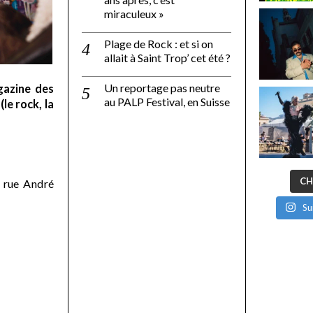
miraculeux »
Plage de Rock : et si on
allait à Saint Trop’ cet été ?
Un reportage pas neutre
gazine des
au PALP Festival, en Suisse
le rock, la
CH
 rue André
Su