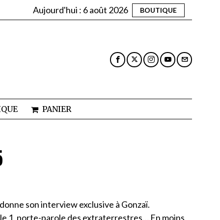
Aujourd'hui :
6 août 2026
BOUTIQUE
IQUE
PANIER
5
il donne son interview exclusive à Gonzaï.
le 1, porte-parole des extraterrestres… En moins