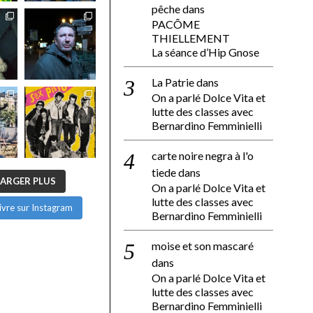
pêche
dans
PACÔME
THIELLEMENT
La séance d’Hip Gnose
La Patrie
dans
On a parlé Dolce Vita et
lutte des classes avec
Bernardino Femminielli
carte noire negra à l'o
tiede
dans
ARGER PLUS
On a parlé Dolce Vita et
lutte des classes avec
ivre sur Instagram
Bernardino Femminielli
moise et son mascaré
dans
On a parlé Dolce Vita et
lutte des classes avec
Bernardino Femminielli