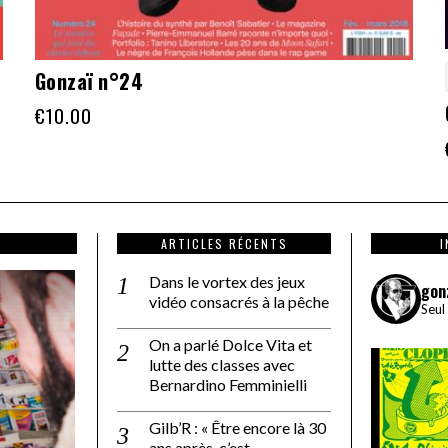
Gonzaï n°24
€
10.00
ARTICLES RÉCENTS
Dans le vortex des jeux
gon
vidéo consacrés à la pêche
Seul
On a parlé Dolce Vita et
lutte des classes avec
Bernardino Femminielli
Gilb’R : « Être encore là 30
ans après, c’est