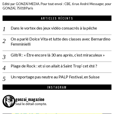
Edité par GONZAÏ MEDIA. Pour tout envoi : CBE, 6 rue André Messager, pour
GONZAÏ, 75018 Paris
ARTICLES RÉCENTS
Dans le vortex des jeux vidéo consacrés à la pêche
On a parlé Dolce Vita et lutte des classes avec Bernardino
Femminielli
Gilb’R : « Être encore là 30 ans après, c’est miraculeux »
Plage de Rock : et si on allait à Saint Trop’ cet été ?
Un reportage pas neutre au PALP Festival, en Suisse
INSTAGRAM
gonzai_magazine
Seul le détail compte.