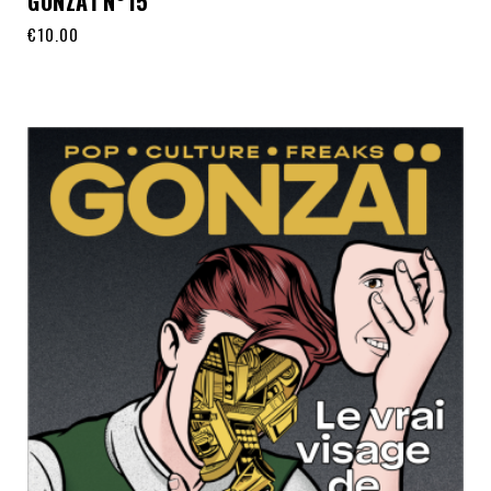
GONZAÏ N°15
€
10.00