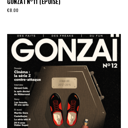
GONZAÏ N°11 (ÉPUISÉ)
€
8.00