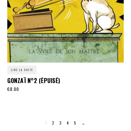
LIRE LA SUITE
GONZAÏ N°2 (ÉPUISÉ)
€
8.00
1
2
3
4
5
→