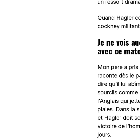
un ressort drama
Quand Hagler com
cockney militant
Je ne vois a
avec ce matc
Mon père a pris 
raconte dès le p
dire qu’il lui ab
sourcils comme d
l’Anglais qui jet
plaies. Dans la s
et Hagler doit s
victoire de l’ho
jours.