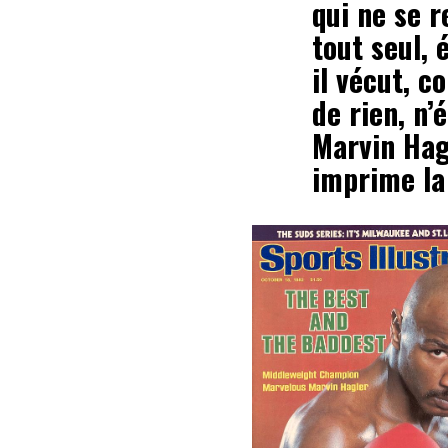
qui ne se 
tout seul, 
il vécut, c
de rien, n’
Marvin Hag
imprime la