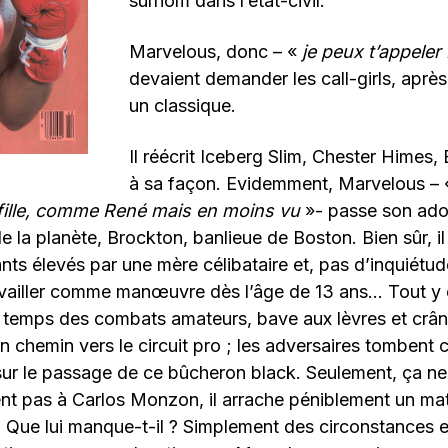
surnom dans l’état-civil.
Marvelous, donc – «
je peux t’appeler
devaient demander les call-girls, après
un classique.
Il réécrit Iceberg Slim, Chester Himes,
à sa façon. Evidemment, Marvelous –
fille, comme René mais en moins vu
»- passe son ado
de la planète, Brockton, banlieue de Boston. Bien sûr, il
nts élevés par une mère célibataire et, pas d’inquiétude
ailler comme manœuvre dès l’âge de 13 ans… Tout y es
 temps des combats amateurs, bave aux lèvres et crâne
un chemin vers le circuit pro ; les adversaires tomben
sur le passage de ce bûcheron black. Seulement, ça ne s
vient pas à Carlos Monzon, il arrache péniblement un mat
 Que lui manque-t-il ? Simplement des circonstances e