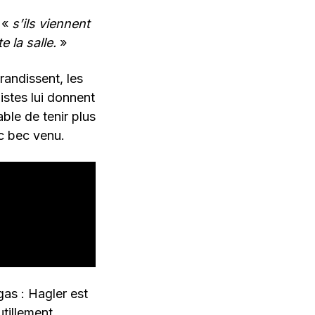
: «
s’ils viennent
 la salle.
»
randissent, les
listes lui donnent
ble de tenir plus
nc bec venu.
as : Hagler est
utillement