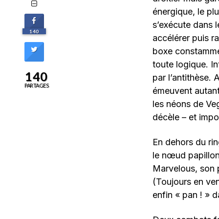
énergique, le plu
s’exécute dans 
140
accélérer puis r
boxe constamment
toute logique. I
140
par l’antithèse.
PARTAGES
émeuvent autant à
les néons de Veg
décèle – et impo
En dehors du rin
le nœud papillon
Marvelous, son p
(Toujours en vent
enfin « pan ! » d