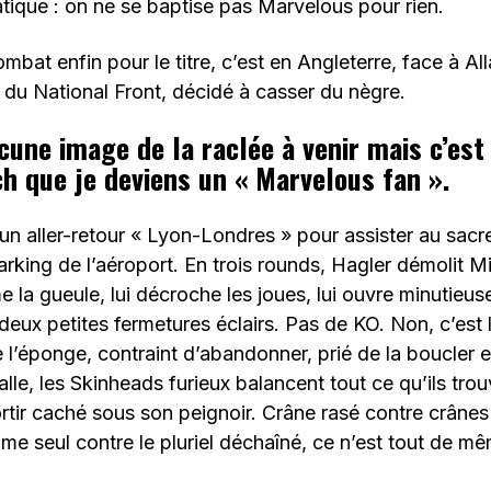
tique : on ne se baptise pas Marvelous pour rien.
bat enfin pour le titre, c’est en Angleterre, face à All
 du National Front, décidé à casser du nègre.
ucune image de la raclée à venir mais c’est
h que je deviens un « Marvelous fan ».
un aller-retour « Lyon-Londres » pour assister au sac
arking de l’aéroport. En trois rounds, Hagler démolit Mi
îme la gueule, lui décroche les joues, lui ouvre minutieu
eux petites fermetures éclairs. Pas de KO. Non, c’est 
te l’éponge, contraint d’abandonner, prié de la boucler 
alle, les Skinheads furieux balancent tout ce qu’ils trou
ortir caché sous son peignoir. Crâne rasé contre crânes 
mme seul contre le pluriel déchaîné, ce n’est tout de m