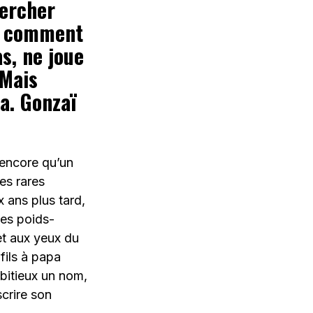
hercher
 « comment
s, ne joue
 Mais
a. Gonzaï
 encore qu’un
es rares
 ans plus tard,
des poids-
et aux yeux du
fils à papa
bitieux un nom,
scrire son