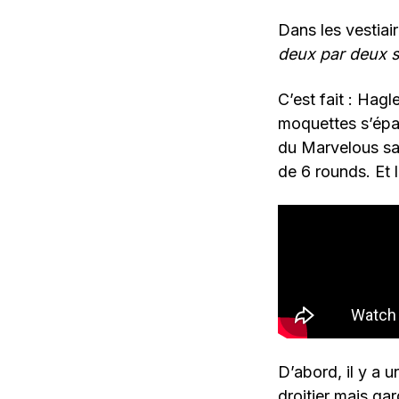
Dans les vestiai
deux par deux su
C’est fait : Hag
moquettes s’épais
du Marvelous san
de 6 rounds. Et 
D’abord, il y a 
droitier mais gar