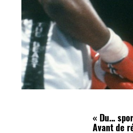
« Du… spor
Avant de r