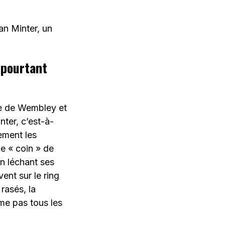
an Minter, un
 pourtant
re de Wembley et
nter, c’est-à-
sement les
le « coin » de
en léchant ses
vent sur le ring
rasés, la
ême pas tous les