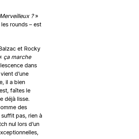
 Merveilleux ?
»
 les rounds – est
 Balzac et Rocky
 «
ça marche
lescence dans
 vient d’une
, il a bien
t, faîtes le
 déjà lisse.
t comme des
uffit pas, rien à
ch nul lors d’un
xceptionnelles,