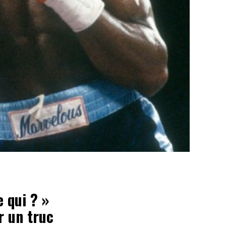
 qui ? »
r un truc