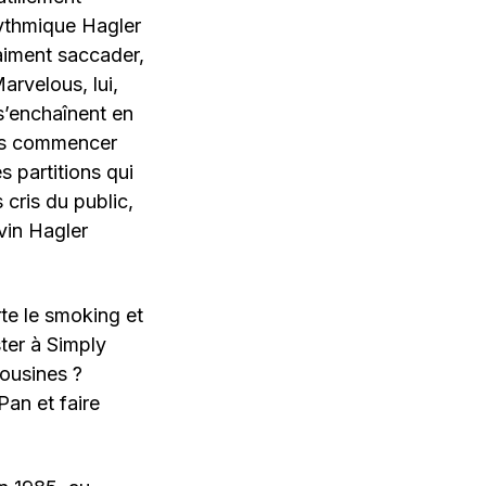
 rythmique Hagler
aiment saccader,
arvelous, lui,
 s’enchaînent en
 pas commencer
s partitions qui
 cris du public,
vin Hagler
rte le smoking et
ter à Simply
mousines ?
Pan et faire