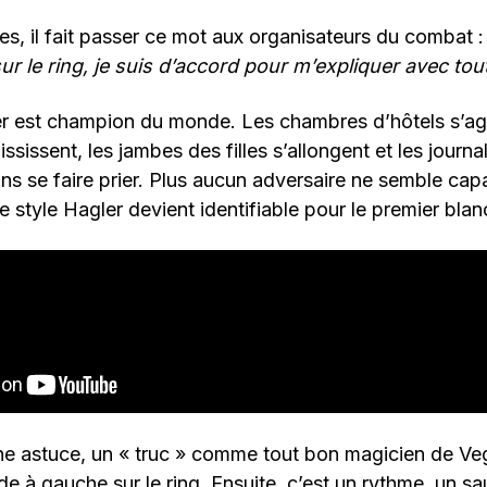
res, il fait passer ce mot aux organisateurs du combat 
r le ring, je suis d’accord pour m’expliquer avec toute
ler est champion du monde. Les chambres d’hôtels s’ag
sissent, les jambes des filles s’allongent et les journa
s se faire prier. Plus aucun adversaire ne semble capa
le style Hagler devient identifiable pour le premier bla
une astuce, un « truc » comme tout bon magicien de Veg
de à gauche sur le ring. Ensuite, c’est un rythme, un sa