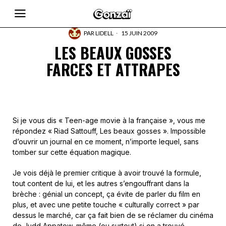
PAR
LIDELL
15 JUIN 2009
LES BEAUX GOSSES
FARCES ET ATTRAPES
Si je vous dis « Teen-age movie à la française », vous me
répondez « Riad Sattouff, Les beaux gosses ». Impossible
d’ouvrir un journal en ce moment, n’importe lequel, sans
tomber sur cette équation magique.
Je vois déjà le premier critique à avoir trouvé la formule,
tout content de lui, et les autres s’engouffrant dans la
brèche : génial un concept, ça évite de parler du film en
plus, et avec une petite touche « culturally correct » par
dessus le marché, car ça fait bien de se réclamer du cinéma
de Judd Appatow, même (ou surtout) si on a trouvé