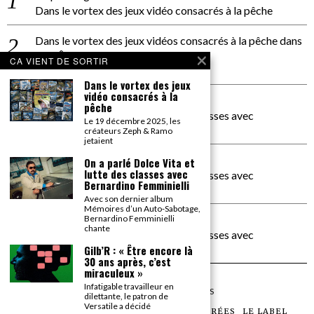
Dans le vortex des jeux vidéo consacrés à la pêche
Dans le vortex des jeux vidéos consacrés à la pêche
dans
PACÔME THIELLEMENT
CA VIENT DE SORTIR
La séance d’Hip Gnose
Dans le vortex des jeux
vidéo consacrés à la
La Patrie
dans
pêche
On a parlé Dolce Vita et lutte des classes avec
Le 19 décembre 2025, les
Bernardino Femminielli
créateurs Zeph & Ramo
jetaient
carte noire negra à l'o tiede
dans
On a parlé Dolce Vita et
lutte des classes avec
On a parlé Dolce Vita et lutte des classes avec
Bernardino Femminielli
Bernardino Femminielli
Avec son dernier album
Mémoires d’un Auto-Sabotage,
moise et son mascaré
dans
Bernardino Femminielli
chante
On a parlé Dolce Vita et lutte des classes avec
Bernardino Femminielli
Gilb’R : « Être encore là
30 ans après, c’est
miraculeux »
Infatigable travailleur en
©
2026
TOUS DROITS RÉSERVÉS
dilettante, le patron de
Versatile a décidé
LES ARTICLES
LE MAGAZINE
LES SOIRÉES
LE LABEL