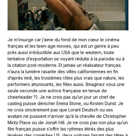
Je m’insurge car j’aime du fond de mon cœur le cinéma
français et les teen-age movies, qui est un genre à peu
près aussi irréductible aux USA que le western, toute
tentative d’exportation se voyant réduite à la parodie ou à
la citation post-moderne. Et jamais un réalisateur français
n’aura la lumière rasante des villes californiennes en fin
d’après midi, les troisièmes rôles plus vrais que nature, les
performers ahurissants, les filles aussi. (Imaginez vous une
seule seconde une actrice française en tenue de
cheerleader ?). Je ne crois pas qu’un jour un chef de
casting puisse dénicher Emma Stone, ou Kirsten Dunst. Je
ne crois sincèrement pas que Lorant Deutsch ou ses
avatars ne puissent n’arriver qu’à la cheville de Christopher
Mintz Place ou de Jonah Hill. Je ne crois pas non plus qu’un
film français puisse s’offrir les rythmes étirés des plus
légères des comédies US, deux voitures faisant des têtes à