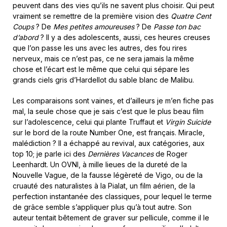
peuvent dans des vies qu’ils ne savent plus choisir. Qui peut
vraiment se remettre de la première vision des
Quatre Cent
Coups
? De
Mes petites amoureuses
? De
Passe ton bac
d’abord
? Il y a des adolescents, aussi, ces heures creuses
que l’on passe les uns avec les autres, des fou rires
nerveux, mais ce n’est pas, ce ne sera jamais la même
chose et l’écart est le même que celui qui sépare les
grands ciels gris d’Hardellot du sable blanc de Malibu.
Les comparaisons sont vaines, et d’ailleurs je m’en fiche pas
mal, la seule chose que je sais c’est que le plus beau film
sur l’adolescence, celui qui plante Truffaut et
Virgin Suicide
sur le bord de la route Number One, est français. Miracle,
malédiction ? Il a échappé au revival, aux catégories, aux
top 10; je parle ici des
Dernières Vacances
de Roger
Leenhardt. Un OVNI, à mille lieues de la dureté de la
Nouvelle Vague, de la fausse légèreté de Vigo, ou de la
cruauté des naturalistes à la Pialat, un film aérien, de la
perfection instantanée des classiques, pour lequel le terme
de grâce semble s’appliquer plus qu’à tout autre. Son
auteur tentait bêtement de graver sur pellicule, comme il le