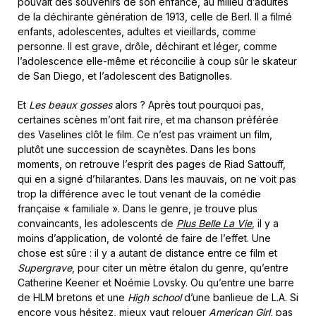
pouvait des souvenirs de son enfance, au milieu d’adultes
de la déchirante génération de 1913, celle de Berl. Il a filmé
enfants, adolescentes, adultes et vieillards, comme
personne. Il est grave, drôle, déchirant et léger, comme
l’adolescence elle-même et réconcilie à coup sûr le skateur
de San Diego, et l’adolescent des Batignolles.
Et
Les beaux gosses
alors ? Après tout pourquoi pas,
certaines scènes m’ont fait rire, et ma chanson préférée
des Vaselines clôt le film. Ce n’est pas vraiment un film,
plutôt une succession de scaynètes. Dans les bons
moments, on retrouve l’esprit des pages de Riad Sattouff,
qui en a signé d’hilarantes. Dans les mauvais, on ne voit pas
trop la différence avec le tout venant de la comédie
française « familiale ». Dans le genre, je trouve plus
convaincants, les adolescents de
Plus Belle La Vie
, il y a
moins d’application, de volonté de faire de l’effet. Une
chose est sûre : il y a autant de distance entre ce film et
Supergrave
, pour citer un mètre étalon du genre, qu’entre
Catherine Keener et Noémie Lovsky. Ou qu’entre une barre
de HLM bretons et une
High school
d’une banlieue de L.A. Si
encore vous hésitez, mieux vaut relouer
American Girl
, pas