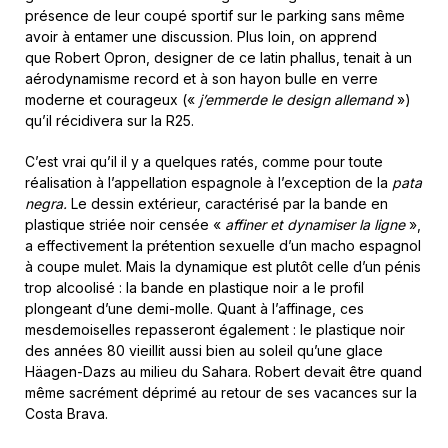
présence de leur coupé sportif sur le parking sans même
avoir à entamer une discussion. Plus loin, on apprend
que Robert Opron, designer de ce latin phallus, tenait à un
aérodynamisme record et à son hayon bulle en verre
moderne et courageux («
j’emmerde le design allemand
»)
qu’il récidivera sur la R25.
C’est vrai qu’il il y a quelques ratés, comme pour toute
réalisation à l’appellation espagnole à l’exception de la
pata
negra.
Le dessin extérieur, caractérisé par la bande en
plastique striée noir censée «
affiner et dynamiser la ligne
»,
a effectivement la prétention sexuelle d’un macho espagnol
à coupe mulet. Mais la dynamique est plutôt celle d’un pénis
trop alcoolisé : la bande en plastique noir a le profil
plongeant d’une demi-molle. Quant à l’affinage, ces
mesdemoiselles repasseront également : le plastique noir
des années 80 vieillit aussi bien au soleil qu’une glace
Häagen-Dazs au milieu du Sahara. Robert devait être quand
même sacrément déprimé au retour de ses vacances sur la
Costa Brava.