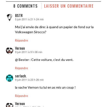
8 COMMENTS
LAISSER UN COMMENTAIRE
BSTR
5 juin 2011 à 21 h 24 min
dit :
Moi j’ai envie de dire: à quand un papier de fond sur la
Volkswagen Sirocco?
Répondre
Vernon
9 juin 2011 à 9 h 08 min
dit :
@ Bester : Cette voiture, c’est du vent.
Répondre
serlach.
9 juin 2011 à 23 h 26 min
dit :
la vache Vernon tu lui en as mis un coup !
Répondre
Vernon