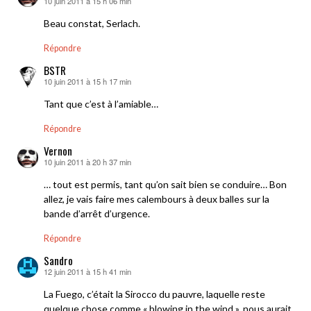
10 juin 2011 à 15 h 06 min
dit :
Beau constat, Serlach.
Répondre
BSTR
10 juin 2011 à 15 h 17 min
dit :
Tant que c’est à l’amiable…
Répondre
Vernon
10 juin 2011 à 20 h 37 min
dit :
… tout est permis, tant qu’on sait bien se conduire… Bon
allez, je vais faire mes calembours à deux balles sur la
bande d’arrêt d’urgence.
Répondre
Sandro
12 juin 2011 à 15 h 41 min
dit :
La Fuego, c’était la Sirocco du pauvre, laquelle reste
quelque chose comme « blowing in the wind », nous aurait