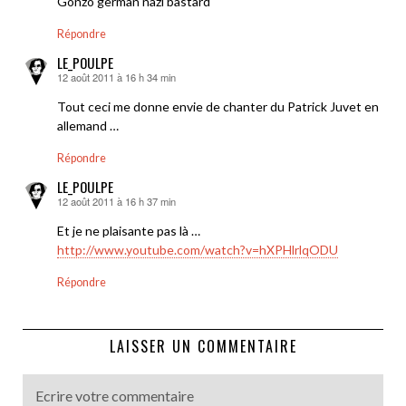
Gonzo german nazi bastard
Répondre
LE_POULPE
12 août 2011 à 16 h 34 min
dit :
Tout ceci me donne envie de chanter du Patrick Juvet en
allemand …
Répondre
LE_POULPE
12 août 2011 à 16 h 37 min
dit :
Et je ne plaisante pas là …
http://www.youtube.com/watch?v=hXPHlrlqODU
Répondre
LAISSER UN COMMENTAIRE