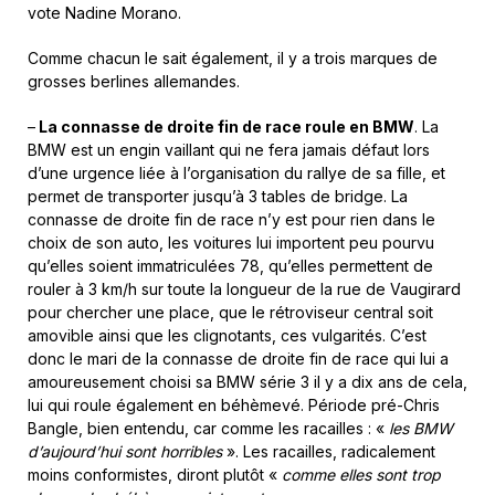
vote Nadine Morano.
Comme chacun le sait également, il y a trois marques de
grosses berlines allemandes.
–
La connasse de droite fin de race roule en BMW
. La
BMW est un engin vaillant qui ne fera jamais défaut lors
d’une urgence liée à l’organisation du rallye de sa fille, et
permet de transporter jusqu’à 3 tables de bridge. La
connasse de droite fin de race n’y est pour rien dans le
choix de son auto, les voitures lui importent peu pourvu
qu’elles soient immatriculées 78, qu’elles permettent de
rouler à 3 km/h sur toute la longueur de la rue de Vaugirard
pour chercher une place, que le rétroviseur central soit
amovible ainsi que les clignotants, ces vulgarités. C’est
donc le mari de la connasse de droite fin de race qui lui a
amoureusement choisi sa BMW série 3 il y a dix ans de cela,
lui qui roule également en béhèmevé. Période pré-Chris
Bangle, bien entendu, car comme les racailles : «
les BMW
d’aujourd’hui sont horribles
». Les racailles, radicalement
moins conformistes, diront plutôt «
comme elles sont trop