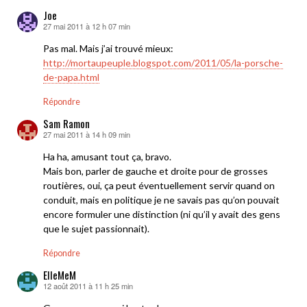
Joe
27 mai 2011 à 12 h 07 min
dit :
Pas mal. Mais j’ai trouvé mieux:
http://mortaupeuple.blogspot.com/2011/05/la-porsche-
de-papa.html
Répondre
Sam Ramon
27 mai 2011 à 14 h 09 min
dit :
Ha ha, amusant tout ça, bravo.
Mais bon, parler de gauche et droite pour de grosses
routières, oui, ça peut éventuellement servir quand on
conduit, mais en politique je ne savais pas qu’on pouvait
encore formuler une distinction (ni qu’il y avait des gens
que le sujet passionnait).
Répondre
ElleMeM
12 août 2011 à 11 h 25 min
dit :