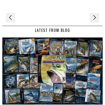
Navigation
de
LATEST FROM BLOG
l’article