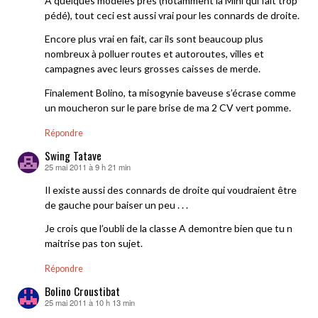
A quelques modèles prés (notamment la Mini qui fait trop
pédé), tout ceci est aussi vrai pour les connards de droite.
Encore plus vrai en fait, car ils sont beaucoup plus
nombreux à polluer routes et autoroutes, villes et
campagnes avec leurs grosses caisses de merde.
Finalement Bolino, ta misogynie baveuse s’écrase comme
un moucheron sur le pare brise de ma 2 CV vert pomme.
Répondre
Swing Tatave
25 mai 2011 à 9 h 21 min
dit :
Il existe aussi des connards de droite qui voudraient être
de gauche pour baiser un peu . . .
Je crois que l’oubli de la classe A demontre bien que tu n
maitrise pas ton sujet.
Répondre
Bolino Croustibat
25 mai 2011 à 10 h 13 min
dit :