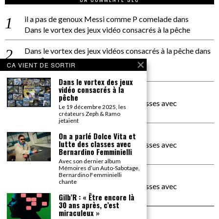
il a pas de genoux Messi comme P comelade
dans
Dans le vortex des jeux vidéo consacrés à la pêche
Dans le vortex des jeux vidéos consacrés à la pêche
dans
PACÔME THIELLEMENT
CA VIENT DE SORTIR
La séance d’Hip Gnose
Dans le vortex des jeux
vidéo consacrés à la
La Patrie
dans
pêche
On a parlé Dolce Vita et lutte des classes avec
Le 19 décembre 2025, les
Bernardino Femminielli
créateurs Zeph & Ramo
jetaient
carte noire negra à l'o tiede
dans
On a parlé Dolce Vita et
lutte des classes avec
On a parlé Dolce Vita et lutte des classes avec
Bernardino Femminielli
Bernardino Femminielli
Avec son dernier album
Mémoires d’un Auto-Sabotage,
moise et son mascaré
dans
Bernardino Femminielli
chante
On a parlé Dolce Vita et lutte des classes avec
Bernardino Femminielli
Gilb’R : « Être encore là
30 ans après, c’est
miraculeux »