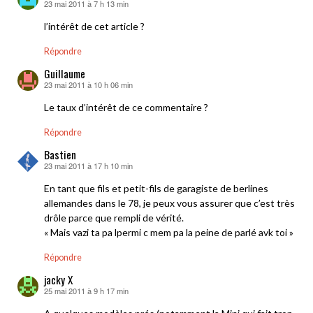
23 mai 2011 à 7 h 13 min
dit :
l’intérêt de cet article ?
Répondre
Guillaume
23 mai 2011 à 10 h 06 min
dit :
Le taux d’intérêt de ce commentaire ?
Répondre
Bastien
23 mai 2011 à 17 h 10 min
dit :
En tant que fils et petit-fils de garagiste de berlines
allemandes dans le 78, je peux vous assurer que c’est très
drôle parce que rempli de vérité.
« Mais vazi ta pa lpermi c mem pa la peine de parlé avk toi »
Répondre
jacky X
25 mai 2011 à 9 h 17 min
dit :