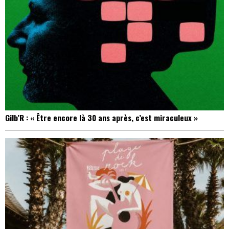
Gilb’R : « Être encore là 30 ans après, c’est miraculeux »