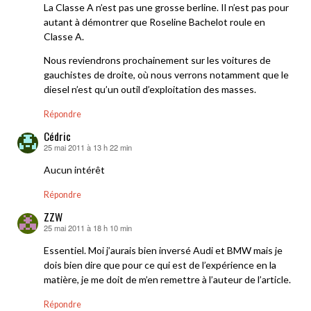
La Classe A n’est pas une grosse berline. Il n’est pas pour
autant à démontrer que Roseline Bachelot roule en
Classe A.
Nous reviendrons prochainement sur les voitures de
gauchistes de droite, où nous verrons notamment que le
diesel n’est qu’un outil d’exploitation des masses.
Répondre
Cédric
25 mai 2011 à 13 h 22 min
dit :
Aucun intérêt
Répondre
ZZW
25 mai 2011 à 18 h 10 min
dit :
Essentiel. Moi j’aurais bien inversé Audi et BMW mais je
dois bien dire que pour ce qui est de l’expérience en la
matière, je me doit de m’en remettre à l’auteur de l’article.
Répondre