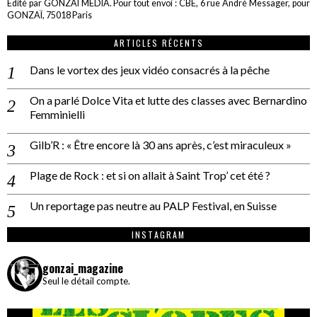
Edité par GONZAÏ MEDIA. Pour tout envoi : CBE, 6 rue André Messager, pour
GONZAÏ, 75018 Paris
ARTICLES RÉCENTS
Dans le vortex des jeux vidéo consacrés à la pêche
On a parlé Dolce Vita et lutte des classes avec Bernardino
Femminielli
Gilb’R : « Être encore là 30 ans après, c’est miraculeux »
Plage de Rock : et si on allait à Saint Trop’ cet été ?
Un reportage pas neutre au PALP Festival, en Suisse
INSTAGRAM
gonzai_magazine
Seul le détail compte.