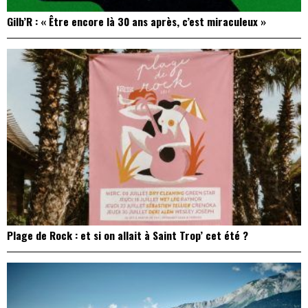
Gilb’R : « Être encore là 30 ans après, c’est miraculeux »
Plage de Rock : et si on allait à Saint Trop’ cet été ?