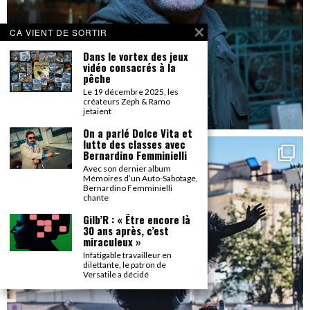
CA VIENT DE SORTIR
Dans le vortex des jeux
vidéo consacrés à la
pêche
Le 19 décembre 2025, les
créateurs Zeph & Ramo
jetaient
On a parlé Dolce Vita et
lutte des classes avec
Bernardino Femminielli
Avec son dernier album
Mémoires d’un Auto-Sabotage,
Bernardino Femminielli
chante
Gilb’R : « Être encore là
30 ans après, c’est
miraculeux »
Infatigable travailleur en
dilettante, le patron de
Versatile a décidé